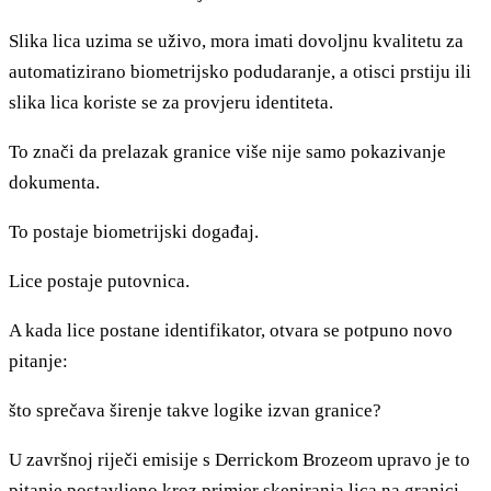
Slika lica uzima se uživo, mora imati dovoljnu kvalitetu za
automatizirano biometrijsko podudaranje, a otisci prstiju ili
slika lica koriste se za provjeru identiteta.
To znači da prelazak granice više nije samo pokazivanje
dokumenta.
To postaje biometrijski događaj.
Lice postaje putovnica.
A kada lice postane identifikator, otvara se potpuno novo
pitanje:
što sprečava širenje takve logike izvan granice?
U završnoj riječi emisije s Derrickom Brozeom upravo je to
pitanje postavljeno kroz primjer skeniranja lica na granici,