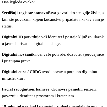
Ona izgleda ovako:
Središnji registar stanovništva
govori tko ste, gdje živite, s
kim ste povezani, kojem kućanstvu pripadate i kakav vam je
status.
Digitalni ID
potvrđuje vaš identitet i postaje ključ za ulazak
u javne i privatne digitalne usluge.
Digitalni novčanik
nosi vaše potvrde, dozvole, vjerodajnice
i pristupna prava.
Digitalni euro / CBDC
uvodi novac u potpuno digitalnu
infrastrukturu.
Facial recognition, kamere, dronovi i pametni senzori
povezuju identitet s prostorom i kretanjem.
15-minutni gradovi i pametni gradovi
organiziraju prostor