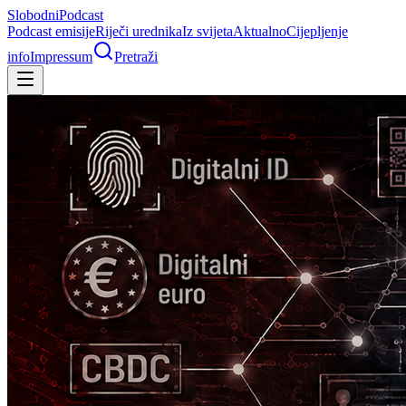
Slobodni
Podcast
Podcast emisije
Riječi urednika
Iz svijeta
Aktualno
Cijepljenje
info
Impressum
Pretraži