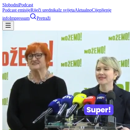
Slobodni
Podcast
Podcast emisije
Riječi urednika
Iz svijeta
Aktualno
Cijepljenje
info
Impressum
Pretraži