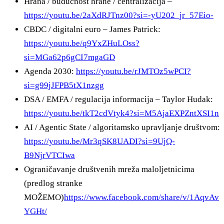
Hrana / budućnost hrane / centralizacija –
https://youtu.be/2aXdRJTnz00?si=-yU202_jr_57Eio-
CBDC / digitalni euro – James Patrick:
https://youtu.be/q9YxZHuLOss?
si=MGa62p6gCI7mgaGD
Agenda 2030:
https://youtu.be/rJMTOz5wPCI?
si=g99jJFPB5tX1nzgg
DSA / EMFA / regulacija informacija – Taylor Hudak:
https://youtu.be/tkT2cdVtyk4?si=M5AjaEXPZntXSI1n
AI / Agentic State / algoritamsko upravljanje društvom:
https://youtu.be/Mr3qSK8UADI?si=9UjQ-
B9NjrVTCIwa
Ograničavanje društvenih mreža maloljetnicima
(predlog stranke
MOŽEMO)
https://www.facebook.com/share/v/1AqvAv
YGHt/