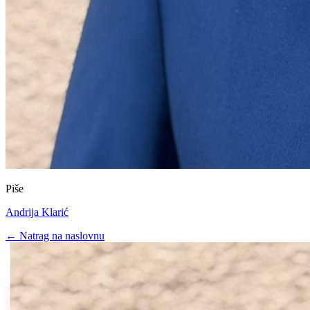
Piše
Andrija Klarić
← Natrag na naslovnu