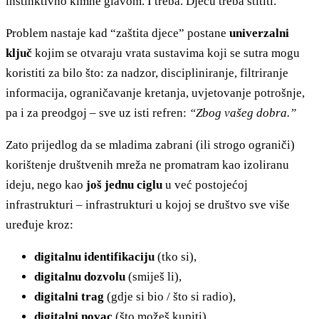
instinktivno kimne glavom. I treba. Djecu treba štititi.
Problem nastaje kad “zaštita djece” postane
univerzalni
ključ
kojim se otvaraju vrata sustavima koji se sutra mogu
koristiti za bilo što: za nadzor, discipliniranje, filtriranje
informacija, ograničavanje kretanja, uvjetovanje potrošnje,
pa i za preodgoj – sve uz isti refren:
“Zbog vašeg dobra.”
Zato prijedlog da se mladima zabrani (ili strogo ograniči)
korištenje društvenih mreža ne promatram kao izoliranu
ideju, nego kao
još jednu ciglu
u već postojećoj
infrastrukturi – infrastrukturi u kojoj se društvo sve više
uređuje kroz:
digitalnu identifikaciju
(tko si),
digitalnu dozvolu
(smiješ li),
digitalni trag
(gdje si bio / što si radio),
digitalni novac
(što možeš kupiti),