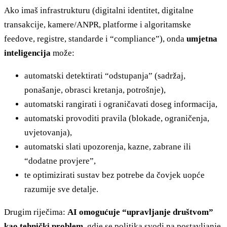
Ako imaš infrastrukturu (digitalni identitet, digitalne
transakcije, kamere/ANPR, platforme i algoritamske
feedove, registre, standarde i “compliance”), onda
umjetna
inteligencija
može:
automatski detektirati “odstupanja” (sadržaj,
ponašanje, obrasci kretanja, potrošnje),
automatski rangirati i ograničavati doseg informacija,
automatski provoditi pravila (blokade, ograničenja,
uvjetovanja),
automatski slati upozorenja, kazne, zabrane ili
“dodatne provjere”,
te optimizirati sustav bez potrebe da čovjek uopće
razumije sve detalje.
Drugim riječima:
AI omogućuje “upravljanje društvom”
kao tehnički problem
, gdje se politika svodi na postavljanje