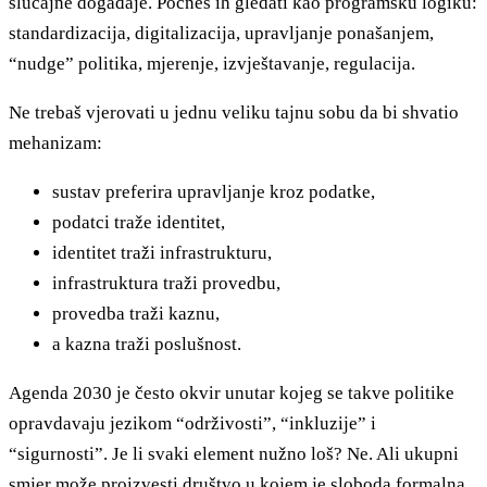
slučajne događaje. Počneš ih gledati kao programsku logiku:
standardizacija, digitalizacija, upravljanje ponašanjem,
“nudge” politika, mjerenje, izvještavanje, regulacija.
Ne trebaš vjerovati u jednu veliku tajnu sobu da bi shvatio
mehanizam:
sustav preferira upravljanje kroz podatke,
podatci traže identitet,
identitet traži infrastrukturu,
infrastruktura traži provedbu,
provedba traži kaznu,
a kazna traži poslušnost.
Agenda 2030 je često okvir unutar kojeg se takve politike
opravdavaju jezikom “održivosti”, “inkluzije” i
“sigurnosti”. Je li svaki element nužno loš? Ne. Ali ukupni
smjer može proizvesti društvo u kojem je sloboda formalna,