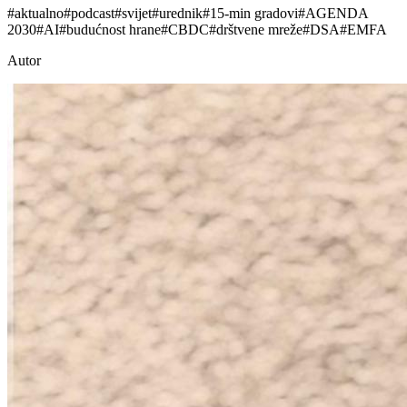
#
aktualno
#
podcast
#
svijet
#
urednik
#
15-min gradovi
#
AGENDA
2030
#
AI
#
budućnost hrane
#
CBDC
#
drštvene mreže
#
DSA
#
EMFA
Autor