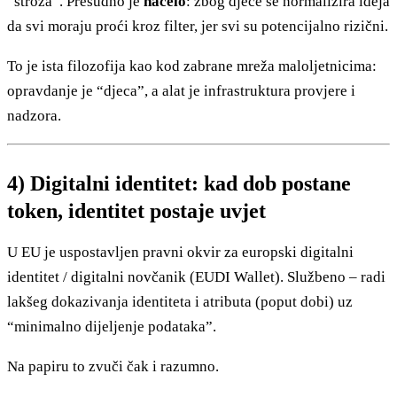
“stroža”. Presudno je
načelo
: zbog djece se normalizira ideja
da svi moraju proći kroz filter, jer svi su potencijalno rizični.
To je ista filozofija kao kod zabrane mreža maloljetnicima:
opravdanje je “djeca”, a alat je infrastruktura provjere i
nadzora.
4) Digitalni identitet: kad dob postane
token, identitet postaje uvjet
U EU je uspostavljen pravni okvir za europski digitalni
identitet / digitalni novčanik (EUDI Wallet). Službeno – radi
lakšeg dokazivanja identiteta i atributa (poput dobi) uz
“minimalno dijeljenje podataka”.
Na papiru to zvuči čak i razumno.