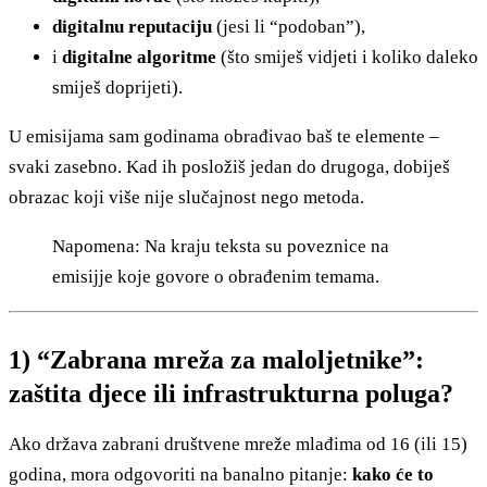
digitalnu reputaciju
(jesi li “podoban”),
i
digitalne algoritme
(što smiješ vidjeti i koliko daleko
smiješ doprijeti).
U emisijama sam godinama obrađivao baš te elemente –
svaki zasebno. Kad ih posložiš jedan do drugoga, dobiješ
obrazac koji više nije slučajnost nego metoda.
Napomena: Na kraju teksta su poveznice na
emisijje koje govore o obrađenim temama.
1) “Zabrana mreža za maloljetnike”:
zaštita djece ili infrastrukturna poluga?
Ako država zabrani društvene mreže mlađima od 16 (ili 15)
godina, mora odgovoriti na banalno pitanje:
kako će to