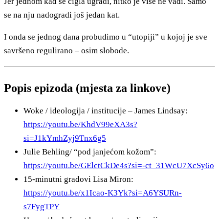
Jer jednom kad se cigla ugradi, nitko je više ne vadi. Samo
se na nju nadogradi još jedan kat.
I onda se jednog dana probudimo u “utopiji” u kojoj je sve
savršeno regulirano – osim slobode.
Popis epizoda (mjesta za linkove)
Woke / ideologija / institucije – James Lindsay:
https://youtu.be/KhdV99eXA3s?
si=J1kYmhZyj9Tnx6g5
Julie Behling/ “pod janjećom kožom”:
https://youtu.be/GElctCkDe4s?si=-ct_31WcU7XcSy6o
15-minutni gradovi Lisa Miron:
https://youtu.be/x1Icao-K3Yk?si=A6YSURn-
s7FygTPY