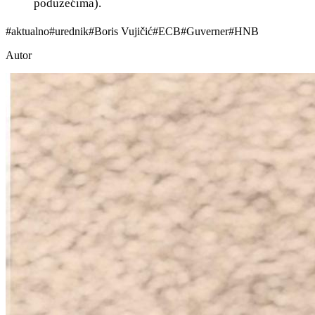
poduzećima).
#
aktualno
#
urednik
#
Boris Vujičić
#
ECB
#
Guverner
#
HNB
Autor