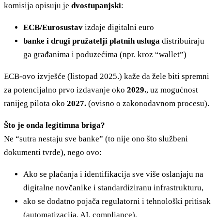
komisija opisuju je
dvostupanjski
:
ECB/Eurosustav
izdaje digitalni euro
banke i drugi pružatelji platnih usluga
distribuiraju
ga građanima i poduzećima (npr. kroz “wallet”)
ECB-ovo izvješće (listopad 2025.) kaže da žele biti spremni
za potencijalno prvo izdavanje oko
2029.
, uz mogućnost
ranijeg pilota oko
2027.
(ovisno o zakonodavnom procesu).
Što je onda legitimna briga?
Ne “sutra nestaju sve banke” (to nije ono što službeni
dokumenti tvrde), nego ovo:
Ako se plaćanja i identifikacija sve više oslanjaju na
digitalne novčanike i standardiziranu infrastrukturu,
ako se dodatno pojača regulatorni i tehnološki pritisak
(automatizacija, AI, compliance),