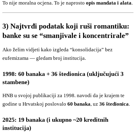
To nije moralna ocjena. To je naprosto
opis mandata i alata
.
3) Najtvrđi podatak koji ruši romantiku:
banke su se “smanjivale i koncentrirale”
Ako želim vidjeti kako izgleda “konsolidacija” bez
eufemizama — gledam broj institucija.
1998: 60 banaka + 36 štedionica (uključujući 3
stambene)
HNB u svojoj publikaciji za 1998. navodi da je krajem te
godine u Hrvatskoj poslovalo
60 banaka
, uz
36 štedionica
.
2025: 19 banaka (i ukupno ~20 kreditnih
institucija)