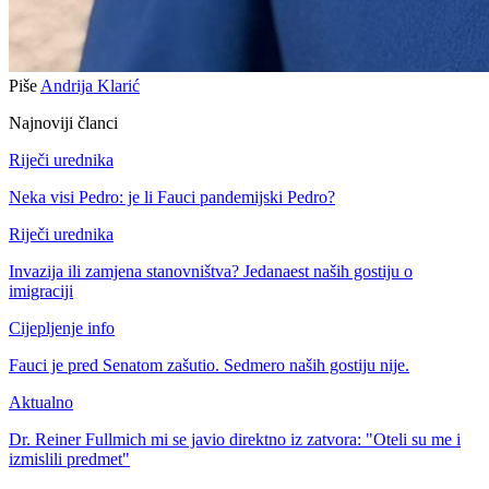
Piše
Andrija Klarić
Najnoviji članci
Riječi urednika
Neka visi Pedro: je li Fauci pandemijski Pedro?
Riječi urednika
Invazija ili zamjena stanovništva? Jedanaest naših gostiju o
imigraciji
Cijepljenje info
Fauci je pred Senatom zašutio. Sedmero naših gostiju nije.
Aktualno
Dr. Reiner Fullmich mi se javio direktno iz zatvora: "Oteli su me i
izmislili predmet"