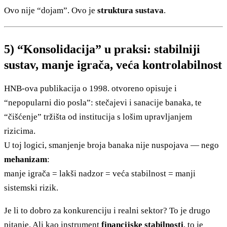
Ovo nije “dojam”. Ovo je
struktura sustava
.
5) “Konsolidacija” u praksi: stabilniji
sustav, manje igrača, veća kontrolabilnost
HNB-ova publikacija o 1998. otvoreno opisuje i
“nepopularni dio posla”: stečajevi i sanacije banaka, te
“čišćenje” tržišta od institucija s lošim upravljanjem
rizicima.
U toj logici, smanjenje broja banaka nije nuspojava — nego
mehanizam
:
manje igrača = lakši nadzor = veća stabilnost = manji
sistemski rizik.
Je li to dobro za konkurenciju i realni sektor? To je drugo
pitanje. Ali kao instrument
financijske stabilnosti
, to je