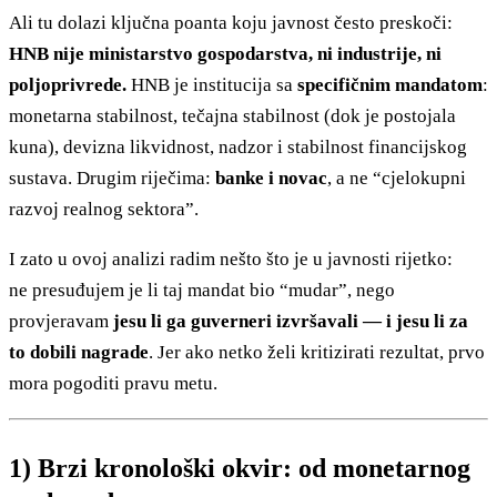
Ali tu dolazi ključna poanta koju javnost često preskoči:
HNB nije ministarstvo gospodarstva, ni industrije, ni
poljoprivrede.
HNB je institucija sa
specifičnim mandatom
:
monetarna stabilnost, tečajna stabilnost (dok je postojala
kuna), devizna likvidnost, nadzor i stabilnost financijskog
sustava. Drugim riječima:
banke i novac
, a ne “cjelokupni
razvoj realnog sektora”.
I zato u ovoj analizi radim nešto što je u javnosti rijetko:
ne presuđujem je li taj mandat bio “mudar”, nego
provjeravam
jesu li ga guverneri izvršavali — i jesu li za
to dobili nagrade
. Jer ako netko želi kritizirati rezultat, prvo
mora pogoditi pravu metu.
1) Brzi kronološki okvir: od monetarnog