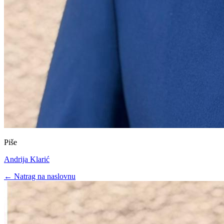
Piše
Andrija Klarić
← Natrag na naslovnu