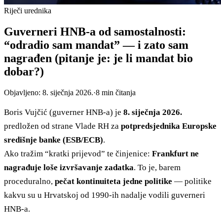
Riječi urednika
Guverneri HNB-a od samostalnosti:
“odradio sam mandat” — i zato sam
nagrađen (pitanje je: je li mandat bio
dobar?)
Objavljeno:
8. siječnja 2026.
·
8
min čitanja
Boris Vujčić (guverner HNB-a) je
8. siječnja 2026.
predložen od strane Vlade RH za
potpredsjednika Europske
središnje banke (ESB/ECB)
.
Ako tražim “kratki prijevod” te činjenice:
Frankfurt ne
nagrađuje loše izvršavanje zadatka
. To je, barem
proceduralno,
pečat kontinuiteta jedne politike
— politike
kakvu su u Hrvatskoj od 1990-ih nadalje vodili guverneri
HNB-a.