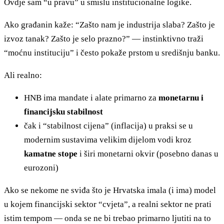
Ovdje sam “u pravu” u smislu institucionalne logike.
Ako građanin kaže: “Zašto nam je industrija slaba? Zašto je
izvoz tanak? Zašto je selo prazno?” — instinktivno traži
“moćnu instituciju” i često pokaže prstom u središnju banku.
Ali realno:
HNB ima mandate i alate primarno za
monetarnu i
financijsku stabilnost
čak i “stabilnost cijena” (inflacija) u praksi se u
modernim sustavima velikim dijelom vodi kroz
kamatne stope
i širi monetarni okvir (posebno danas u
eurozoni)
Ako se nekome ne sviđa što je Hrvatska imala (i ima) model
u kojem financijski sektor “cvjeta”, a realni sektor ne prati
istim tempom — onda se ne bi trebao primarno ljutiti na to