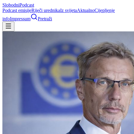
Slobodni
Podcast
Podcast emisije
Riječi urednika
Iz svijeta
Aktualno
Cijepljenje
info
Impressum
Pretraži