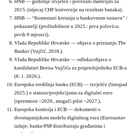
HNB — godišnje izvješće i povezani materijali za
2015. (utjecaj CHF konverzije na rezultate banaka).
HNB — “Komentari kretanja u bankovnom sustavu” /
pokazatelji (profitabilnost u 2025.: prva polovica;
prvih 9 mjeseci).
Vlada Republike Hrvatske — objava o priznanju The
Banker (Vujčić, 2018.).
Vlada Republike Hrvatske — odluka/objava o
kandidaturi Borisa Vujčića za potpredsjednika ECB-a
(8. 1. 2026.).
Europska središnja banka (ECB) — izvješće (listopad
2025.) o statusu/projekcijama za digitalni euro
(spremnost ~2029., mogući pilot ~2027.).
Europska komisija i ECB — dokumenti o
dvostupanjskom modelu digitalnog eura (Eurosustav
izdaje; banke/PSP distribuiraju građanima i