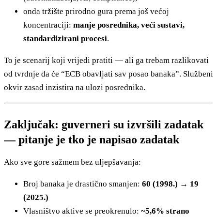
onda tržište prirodno gura prema još većoj
koncentraciji:
manje posrednika, veći sustavi,
standardizirani procesi
.
To je scenarij koji vrijedi pratiti — ali ga trebam razlikovati
od tvrdnje da će “ECB obavljati sav posao banaka”. Službeni
okvir zasad inzistira na ulozi posrednika.
Zaključak: guverneri su izvršili zadatak
— pitanje je tko je napisao zadatak
Ako sve gore sažmem bez uljepšavanja:
Broj banaka je drastično smanjen:
60 (1998.) → 19
(2025.)
Vlasništvo aktive se preokrenulo:
~5,6% strano