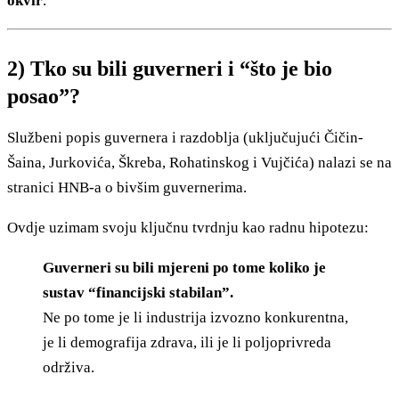
okvir
.
2) Tko su bili guverneri i “što je bio
posao”?
Službeni popis guvernera i razdoblja (uključujući Čičin-
Šaina, Jurkovića, Škreba, Rohatinskog i Vujčića) nalazi se na
stranici HNB-a o bivšim guvernerima.
Ovdje uzimam svoju ključnu tvrdnju kao radnu hipotezu:
Guverneri su bili mjereni po tome koliko je
sustav “financijski stabilan”.
Ne po tome je li industrija izvozno konkurentna,
je li demografija zdrava, ili je li poljoprivreda
održiva.