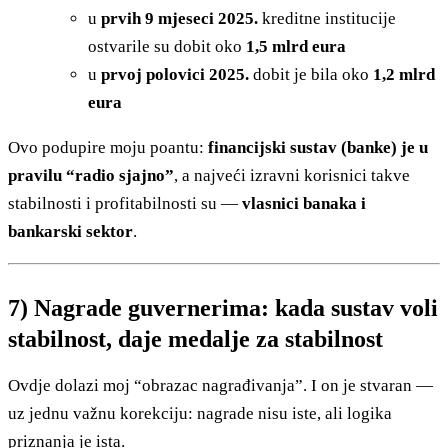
u
prvih 9 mjeseci 2025.
kreditne institucije
ostvarile su dobit oko
1,5 mlrd eura
u
prvoj polovici 2025.
dobit je bila oko
1,2 mlrd
eura
Ovo podupire moju poantu:
financijski sustav (banke) je u
pravilu “radio sjajno”
, a najveći izravni korisnici takve
stabilnosti i profitabilnosti su —
vlasnici banaka i
bankarski sektor
.
7) Nagrade guvernerima: kada sustav voli
stabilnost, daje medalje za stabilnost
Ovdje dolazi moj “obrazac nagrađivanja”. I on je stvaran —
uz jednu važnu korekciju: nagrade nisu iste, ali logika
priznanja je ista.