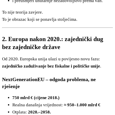
i preusmjeri unutarnje nezadovoljstvo prema van.
To nije teorija zavjere.
To je obrazac koji se ponavlja stoljećima.
2. Europa nakon 2020.: zajednički dug
bez zajedničke države
Od 2020. Europska unija ulazi u povijesno novu fazu:
zajedničko zaduživanje bez fiskalne i političke unije
.
NextGenerationEU – odgoda problema, ne
rješenje
750 mlrd € (cijene 2018.)
Realna današnja vrijednost:
≈ 950–1.000 mlrd €
Otplata:
2028.–2058.