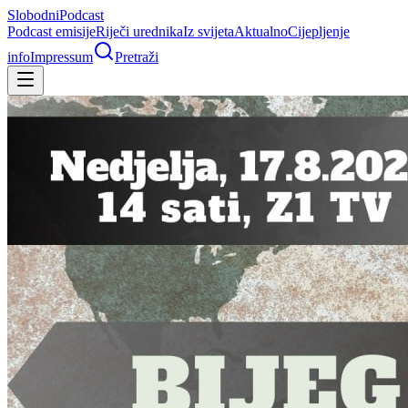
Slobodni
Podcast
Podcast emisije
Riječi urednika
Iz svijeta
Aktualno
Cijepljenje
info
Impressum
Pretraži