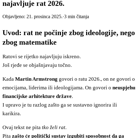
najavljuje rat 2026.
Objavljeno:
21. prosinca 2025.
·
3
min čitanja
Uvod: rat ne počinje zbog ideologije, nego
zbog matematike
Ratovi se rijetko najavljuju iskreno.
Još rjeđe se objašnjavaju točno.
Kada
Martin Armstrong
govori o ratu 2026., on ne govori o
emocijama, liderima ili ideologijama. On govori o
neuspjehu
financijske arhitekture države
.
I upravo je tu razlog zašto ga se sustavno ignorira ili
karikira.
Ovaj tekst ne pita
tko želi rat
.
Pita
zašto će politički sustav izgubiti sposobnost da ga