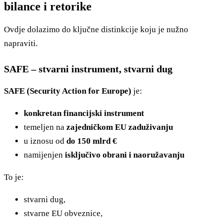
bilance i retorike
Ovdje dolazimo do ključne distinkcije koju je nužno
napraviti.
SAFE – stvarni instrument, stvarni dug
SAFE (Security Action for Europe)
je:
konkretan financijski instrument
temeljen na
zajedničkom EU zaduživanju
u iznosu od
do 150 mlrd €
namijenjen
isključivo obrani i naoružavanju
To je:
stvarni dug,
stvarne EU obveznice,