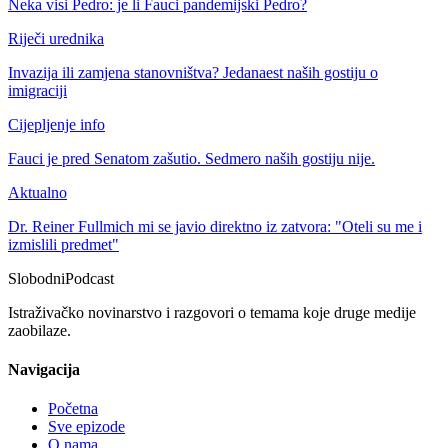
Neka visi Pedro: je li Fauci pandemijski Pedro?
Riječi urednika
Invazija ili zamjena stanovništva? Jedanaest naših gostiju o
imigraciji
Cijepljenje info
Fauci je pred Senatom zašutio. Sedmero naših gostiju nije.
Aktualno
Dr. Reiner Fullmich mi se javio direktno iz zatvora: "Oteli su me i
izmislili predmet"
Slobodni
Podcast
Istraživačko novinarstvo i razgovori o temama koje druge medije
zaobilaze.
Navigacija
Početna
Sve epizode
O nama