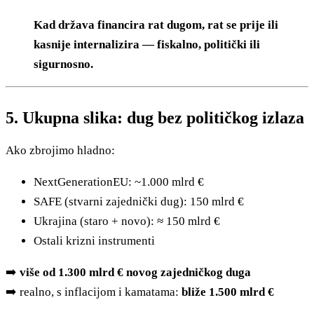
Kad država financira rat dugom, rat se prije ili
kasnije internalizira — fiskalno, politički ili
sigurnosno.
5. Ukupna slika: dug bez političkog izlaza
Ako zbrojimo hladno:
NextGenerationEU: ~1.000 mlrd €
SAFE (stvarni zajednički dug): 150 mlrd €
Ukrajina (staro + novo): ≈ 150 mlrd €
Ostali krizni instrumenti
➡️
više od 1.300 mlrd € novog zajedničkog duga
➡️ realno, s inflacijom i kamatama:
bliže 1.500 mlrd €