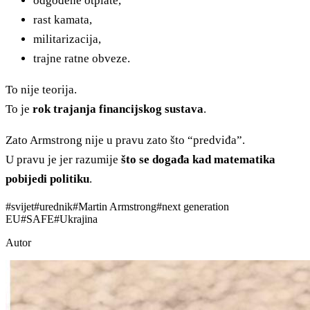
odgođene otplate,
rast kamata,
militarizacija,
trajne ratne obveze.
To nije teorija.
To je
rok trajanja financijskog sustava
.
Zato Armstrong nije u pravu zato što “predviđa”.
U pravu je jer razumije
što se događa kad matematika
pobijedi politiku
.
#
svijet
#
urednik
#
Martin Armstrong
#
next generation
EU
#
SAFE
#
Ukrajina
Autor