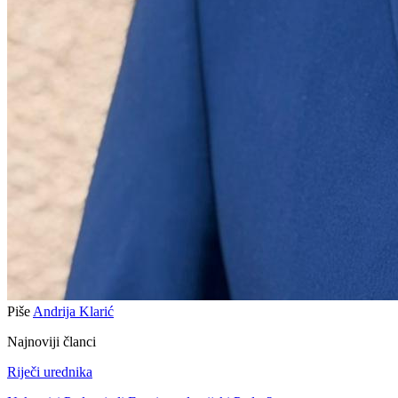
Piše
Andrija Klarić
Najnoviji članci
Riječi urednika