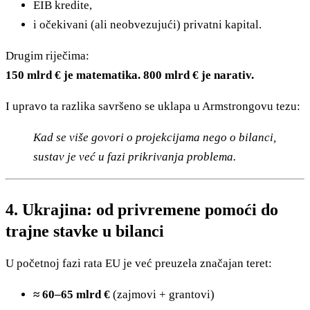
EIB kredite,
i očekivani (ali neobvezujući) privatni kapital.
Drugim riječima:
150 mlrd € je matematika. 800 mlrd € je narativ.
I upravo ta razlika savršeno se uklapa u Armstrongovu tezu:
Kad se više govori o projekcijama nego o bilanci,
sustav je već u fazi prikrivanja problema.
4. Ukrajina: od privremene pomoći do
trajne stavke u bilanci
U početnoj fazi rata EU je već preuzela značajan teret:
≈ 60–65 mlrd €
(zajmovi + grantovi)