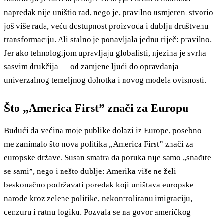
napredak nije uništio rad, nego je, pravilno usmjeren, stvorio
još više rada, veću dostupnost proizvoda i dublju društvenu
transformaciju. Ali stalno je ponavljala jednu riječ: pravilno.
Jer ako tehnologijom upravljaju globalisti, njezina je svrha
sasvim drukčija — od zamjene ljudi do opravdanja
univerzalnog temeljnog dohotka i novog modela ovisnosti.
Što „America First” znači za Europu
Budući da većina moje publike dolazi iz Europe, posebno
me zanimalo što nova politika „America First” znači za
europske države. Susan smatra da poruka nije samo „snađite
se sami”, nego i nešto dublje: Amerika više ne želi
beskonačno podržavati poredak koji uništava europske
narode kroz zelene politike, nekontroliranu imigraciju,
cenzuru i ratnu logiku. Pozvala se na govor američkog