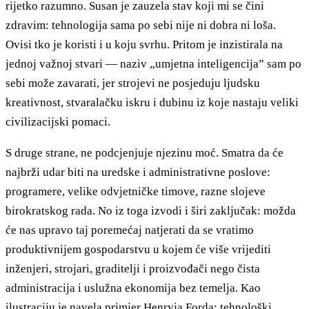
rijetko razumno. Susan je zauzela stav koji mi se čini
zdravim: tehnologija sama po sebi nije ni dobra ni loša.
Ovisi tko je koristi i u koju svrhu. Pritom je inzistirala na
jednoj važnoj stvari — naziv „umjetna inteligencija” sam po
sebi može zavarati, jer strojevi ne posjeduju ljudsku
kreativnost, stvaralačku iskru i dubinu iz koje nastaju veliki
civilizacijski pomaci.
S druge strane, ne podcjenjuje njezinu moć. Smatra da će
najbrži udar biti na uredske i administrativne poslove:
programere, velike odvjetničke timove, razne slojeve
birokratskog rada. No iz toga izvodi i širi zaključak: možda
će nas upravo taj poremećaj natjerati da se vratimo
produktivnijem gospodarstvu u kojem će više vrijediti
inženjeri, strojari, graditelji i proizvođači nego čista
administracija i uslužna ekonomija bez temelja. Kao
ilustraciju je navela primjer Henryja Forda: tehnološki