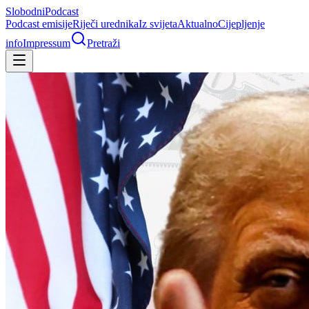
Slobodni
Podcast
Podcast emisije
Riječi urednika
Iz svijeta
Aktualno
Cijepljenje
info
Impressum
Pretraži