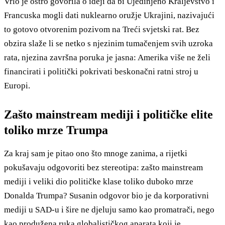
Vrlo je oštro govorila o ideji da bi Ujedinjeno Kraljevstvo i
Francuska mogli dati nuklearno oružje Ukrajini, nazivajući
to gotovo otvorenim pozivom na Treći svjetski rat. Bez
obzira slaže li se netko s njezinim tumačenjem svih uzroka
rata, njezina završna poruka je jasna: Amerika više ne želi
financirati i politički pokrivati beskonačni ratni stroj u
Europi.
Zašto mainstream mediji i političke elite
toliko mrze Trumpa
Za kraj sam je pitao ono što mnoge zanima, a rijetki
pokušavaju odgovoriti bez stereotipa: zašto mainstream
mediji i veliki dio političke klase toliko duboko mrze
Donalda Trumpa? Susanin odgovor bio je da korporativni
mediji u SAD-u i šire ne djeluju samo kao promatrači, nego
kao produžena ruka globalističkog aparata koji je