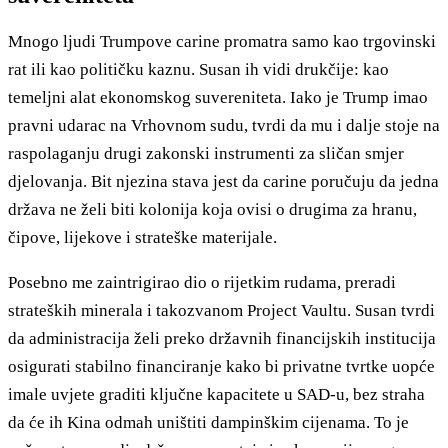
Mnogo ljudi Trumpove carine promatra samo kao trgovinski
rat ili kao političku kaznu. Susan ih vidi drukčije: kao
temeljni alat ekonomskog suvereniteta. Iako je Trump imao
pravni udarac na Vrhovnom sudu, tvrdi da mu i dalje stoje na
raspolaganju drugi zakonski instrumenti za sličan smjer
djelovanja. Bit njezina stava jest da carine poručuju da jedna
država ne želi biti kolonija koja ovisi o drugima za hranu,
čipove, lijekove i strateške materijale.
Posebno me zaintrigirao dio o rijetkim rudama, preradi
strateških minerala i takozvanom Project Vaultu. Susan tvrdi
da administracija želi preko državnih financijskih institucija
osigurati stabilno financiranje kako bi privatne tvrtke uopće
imale uvjete graditi ključne kapacitete u SAD-u, bez straha
da će ih Kina odmah uništiti dampinškim cijenama. To je