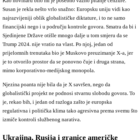
Kao novinaru bilo mi je posebno važno pitanje cenzure.
Susan je rekla nešto vrlo snažno: Europsku uniju vidi kao
najrazvijeniji oblik globalističke diktature, i to ne samo
financijski nego i u području kontrole govora. Smatra da bi i
Sjedinjene Države otišle mnogo dalje u tom smjeru da se
Trump 2024. nije vratio na vlast. Po njoj, jedan od
prijelomnih trenutaka bio je Muskovo preuzimanje X-a, jer
je to otvorilo prostor da se ponovno čuje i druga strana,
mimo korporativno-medijskog monopola.
Njezina poanta nije bila da je X savršen, nego da
globalistički projekt ne podnosi stvarnu slobodu govora. To
je, rekao bih, i jedan od razloga zašto je europska
regulativna i politička klima tako agresivna prema svemu što
izmiče kontroli službenog narativa.
Ukrajina, Rusija i granice američke