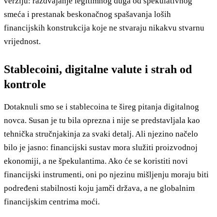
verziju: razdvajanje legitimnog duga od špekulativnog
smeća i prestanak beskonačnog spašavanja loših
financijskih konstrukcija koje ne stvaraju nikakvu stvarnu
vrijednost.
Stablecoini, digitalne valute i strah od
kontrole
Dotaknuli smo se i stablecoina te šireg pitanja digitalnog
novca. Susan je tu bila oprezna i nije se predstavljala kao
tehnička stručnjakinja za svaki detalj. Ali njezino načelo
bilo je jasno: financijski sustav mora služiti proizvodnoj
ekonomiji, a ne špekulantima. Ako će se koristiti novi
financijski instrumenti, oni po njezinu mišljenju moraju biti
podređeni stabilnosti koju jamči država, a ne globalnim
financijskim centrima moći.