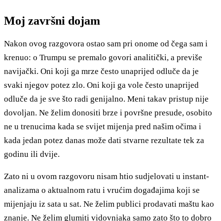
Moj završni dojam
Nakon ovog razgovora ostao sam pri onome od čega sam i
krenuo: o Trumpu se premalo govori analitički, a previše
navijački. Oni koji ga mrze često unaprijed odluče da je
svaki njegov potez zlo. Oni koji ga vole često unaprijed
odluče da je sve što radi genijalno. Meni takav pristup nije
dovoljan. Ne želim donositi brze i površne presude, osobito
ne u trenucima kada se svijet mijenja pred našim očima i
kada jedan potez danas može dati stvarne rezultate tek za
godinu ili dvije.
Zato ni u ovom razgovoru nisam htio sudjelovati u instant-
analizama o aktualnom ratu i vrućim događajima koji se
mijenjaju iz sata u sat. Ne želim publici prodavati maštu kao
znanje. Ne želim glumiti vidovnjaka samo zato što to dobro