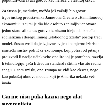
poput Davosa zvuči gotovo kao hereza u vlastitoj crkvi.
Za Susan je, međutim, možda još važniji bio govor
trgovinskog predstavnika Jamesona Greera o „Hamiltonovoj
ekonomiji”. Taj mi je dio bio osobito zanimljiv jer otvara
jednu staru, ali danas gotovo izbrisanu ideju: da između
socijalizma i dereguliranog „slobodnog tržišta” postoji treći
model. Susan tvrdi da je iz javne svijesti namjerno izbrisan
američki sustav političke ekonomije, koji polazi od pitanja
proizvodi li nacija učinkovito ono što joj je potrebno, razvija
li tehnologiju, jača li životni standard i štiti li vlastitu radnu
snagu. U tom smislu, ona Trumpa ne vidi kao eksces, nego
kao pokušaj obnove modela koji je Amerika nekada već
imala.
Carine nisu puka kazna nego alat
suvereniteta