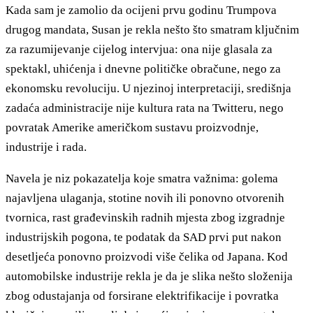
Kada sam je zamolio da ocijeni prvu godinu Trumpova
drugog mandata, Susan je rekla nešto što smatram ključnim
za razumijevanje cijelog intervjua: ona nije glasala za
spektakl, uhićenja i dnevne političke obračune, nego za
ekonomsku revoluciju. U njezinoj interpretaciji, središnja
zadaća administracije nije kultura rata na Twitteru, nego
povratak Amerike američkom sustavu proizvodnje,
industrije i rada.
Navela je niz pokazatelja koje smatra važnima: golema
najavljena ulaganja, stotine novih ili ponovno otvorenih
tvornica, rast građevinskih radnih mjesta zbog izgradnje
industrijskih pogona, te podatak da SAD prvi put nakon
desetljeća ponovno proizvodi više čelika od Japana. Kod
automobilske industrije rekla je da je slika nešto složenija
zbog odustajanja od forsirane elektrifikacije i povratka