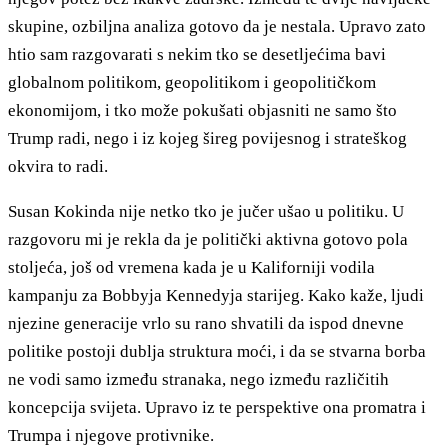
skupine, ozbiljna analiza gotovo da je nestala. Upravo zato
htio sam razgovarati s nekim tko se desetljećima bavi
globalnom politikom, geopolitikom i geopolitičkom
ekonomijom, i tko može pokušati objasniti ne samo što
Trump radi, nego i iz kojeg šireg povijesnog i strateškog
okvira to radi.
Susan Kokinda nije netko tko je jučer ušao u politiku. U
razgovoru mi je rekla da je politički aktivna gotovo pola
stoljeća, još od vremena kada je u Kaliforniji vodila
kampanju za Bobbyja Kennedyja starijeg. Kako kaže, ljudi
njezine generacije vrlo su rano shvatili da ispod dnevne
politike postoji dublja struktura moći, i da se stvarna borba
ne vodi samo između stranaka, nego između različitih
koncepcija svijeta. Upravo iz te perspektive ona promatra i
Trumpa i njegove protivnike.