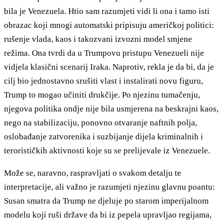
bila je Venezuela. Htio sam razumjeti vidi li ona i tamo isti
obrazac koji mnogi automatski pripisuju američkoj politici:
rušenje vlada, kaos i takozvani izvozni model smjene
režima. Ona tvrdi da u Trumpovu pristupu Venezueli nije
vidjela klasični scenarij Iraka. Naprotiv, rekla je da bi, da je
cilj bio jednostavno srušiti vlast i instalirati novu figuru,
Trump to mogao učiniti drukčije. Po njezinu tumačenju,
njegova politika ondje nije bila usmjerena na beskrajni kaos,
nego na stabilizaciju, ponovno otvaranje naftnih polja,
oslobađanje zatvorenika i suzbijanje dijela kriminalnih i
terorističkih aktivnosti koje su se prelijevale iz Venezuele.
Može se, naravno, raspravljati o svakom detalju te
interpretacije, ali važno je razumjeti njezinu glavnu poantu:
Susan smatra da Trump ne djeluje po starom imperijalnom
modelu koji ruši države da bi iz pepela upravljao regijama,