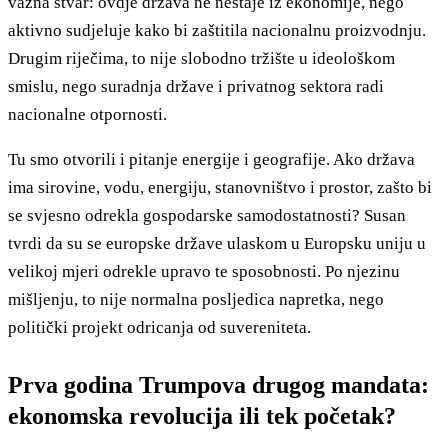
važna stvar: ovdje država ne nestaje iz ekonomije, nego
aktivno sudjeluje kako bi zaštitila nacionalnu proizvodnju.
Drugim riječima, to nije slobodno tržište u ideološkom
smislu, nego suradnja države i privatnog sektora radi
nacionalne otpornosti.
Tu smo otvorili i pitanje energije i geografije. Ako država
ima sirovine, vodu, energiju, stanovništvo i prostor, zašto bi
se svjesno odrekla gospodarske samodostatnosti? Susan
tvrdi da su se europske države ulaskom u Europsku uniju u
velikoj mjeri odrekle upravo te sposobnosti. Po njezinu
mišljenju, to nije normalna posljedica napretka, nego
politički projekt odricanja od suvereniteta.
Prva godina Trumpova drugog mandata:
ekonomska revolucija ili tek početak?