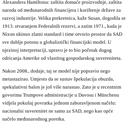
Alexandera Hamiltona: zaštita domaće proizvodnje, zaštita
naroda od međunarodnih financijera i korištenje države za
razvoj industrije. Velika prekretnica, kaže Susan, dogodila se
1913. stvaranjem Federalnih rezervi, a zatim 1971., kada je
Nixon ukinuo zlatni standard i time otvorio prostor da SAD
sve dublje potonu u globalistički financijski model. U
njezinoj interpretaciji, upravo je to bio početak dugog
odricanja Amerike od vlastitog gospodarskog suvereniteta.
Nakon 2008., dodaje, taj se model nije popravio nego
metastazirao. Umjesto da se sustav špekulacija obuzda,
spekulativni balon je još više narastao. Zato je u recentnim
govorima Trumpove administracije u Davosu i Münchenu
vidjela pokušaj povratka jednom zaboravljenom načelu:
nacionalni suverenitet ne samo za SAD, nego kao opće
načelo međunarodnog poretka.