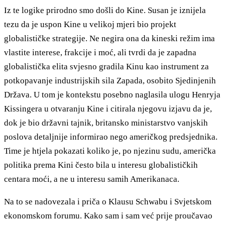
Iz te logike prirodno smo došli do Kine. Susan je iznijela
tezu da je uspon Kine u velikoj mjeri bio projekt
globalističke strategije. Ne negira ona da kineski režim ima
vlastite interese, frakcije i moć, ali tvrdi da je zapadna
globalistička elita svjesno gradila Kinu kao instrument za
potkopavanje industrijskih sila Zapada, osobito Sjedinjenih
Država. U tom je kontekstu posebno naglasila ulogu Henryja
Kissingera u otvaranju Kine i citirala njegovu izjavu da je,
dok je bio državni tajnik, britansko ministarstvo vanjskih
poslova detaljnije informirao nego američkog predsjednika.
Time je htjela pokazati koliko je, po njezinu sudu, američka
politika prema Kini često bila u interesu globalističkih
centara moći, a ne u interesu samih Amerikanaca.
Na to se nadovezala i priča o Klausu Schwabu i Svjetskom
ekonomskom forumu. Kako sam i sam već prije proučavao