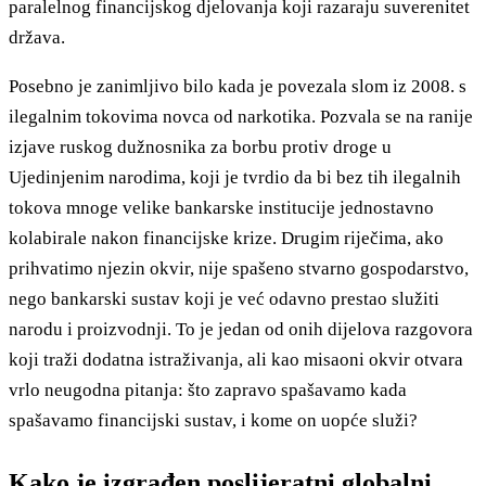
paralelnog financijskog djelovanja koji razaraju suverenitet
država.
Posebno je zanimljivo bilo kada je povezala slom iz 2008. s
ilegalnim tokovima novca od narkotika. Pozvala se na ranije
izjave ruskog dužnosnika za borbu protiv droge u
Ujedinjenim narodima, koji je tvrdio da bi bez tih ilegalnih
tokova mnoge velike bankarske institucije jednostavno
kolabirale nakon financijske krize. Drugim riječima, ako
prihvatimo njezin okvir, nije spašeno stvarno gospodarstvo,
nego bankarski sustav koji je već odavno prestao služiti
narodu i proizvodnji. To je jedan od onih dijelova razgovora
koji traži dodatna istraživanja, ali kao misaoni okvir otvara
vrlo neugodna pitanja: što zapravo spašavamo kada
spašavamo financijski sustav, i kome on uopće služi?
Kako je izgrađen poslijeratni globalni