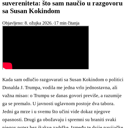
suvereniteta: što sam naučio u razgovoru
sa Susan Kokindom
Objavljeno:
8. ožujka 2026.
·
17
min čitanja
Kada sam odlučio razgovarati sa Susan Kokindom o politici
Donalda J. Trumpa, vodila me jedna vrlo jednostavna, ali
važna misao: o Trumpu se danas govori previše, a razumije
ga se premalo. U javnosti uglavnom postoje dva tabora.
Jedni ga mrze i u svemu što učini vide dokaz njegove
opasnosti. Drugi ga obožavaju i spremni su braniti svaki
njegov potez bez ikakve zadrške. Između te dvije navijačke