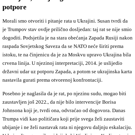
potpore
Morali smo otvoriti i pitanje rata u Ukrajini. Susan tvrdi da
je Trumpov stav ovdje prilično dosljedan: taj rat se nije smio
dogoditi. Podsjetila je na stara obećanja Zapada Rusiji nakon
raspada Sovjetskog Saveza da se NATO neće širiti prema
istoku, te na činjenicu da je za Moskvu upravo Ukrajina bila
crvena linija. U njezinoj interpretaciji, 2014. je uslijedio
državni udar uz potporu Zapada, a potom se ukrajinska karta
nastavila gurati prema otvorenoj konfrontaciji.
Posebno je naglasila da je rat, po njezinu sudu, mogao biti
zaustavljen još 2022., da nije bilo intervencije Borisa
Johnsona koji je, tvrdi ona, odvraćao od dogovora. Danas
Trumpa vidi kao političara koji prije svega želi zaustaviti
ubijanje i ne želi nastavak rata ni njegovu daljnju eskalaciju.