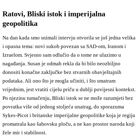
Ratovi, Bliski istok i imperijalna
geopolitika
Na dan kada smo snimali intervju otvorila se još jedna velika
i opasna tema: novi sukob povezan sa SAD-om, Iranom i
Izraelom. Svjesno sam odlučio da o tome ne ulazimo u
nagađanja. Susan je odmah rekla da bi bilo neozbiljno
donositi konačne zaključke bez stvarnih obavještajnih
podataka. Ali ono što je mogla učiniti, i što smatram
vrijednim, jest vratiti cijelu priču u dublji povijesni kontekst.
Po njezinu tumačenju, Bliski istok se ne može razumjeti bez
povratka više od jednog stoljeća unatrag, do sporazuma
Sykes-Picot i britanske imperijalne geopolitike koja je regiju
promatrala kao šahovsku ploču, a ne kao prostor naroda koji
žele mir i stabilnost.