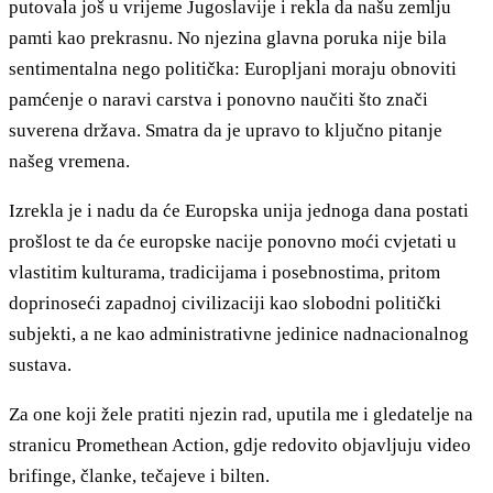
putovala još u vrijeme Jugoslavije i rekla da našu zemlju
pamti kao prekrasnu. No njezina glavna poruka nije bila
sentimentalna nego politička: Europljani moraju obnoviti
pamćenje o naravi carstva i ponovno naučiti što znači
suverena država. Smatra da je upravo to ključno pitanje
našeg vremena.
Izrekla je i nadu da će Europska unija jednoga dana postati
prošlost te da će europske nacije ponovno moći cvjetati u
vlastitim kulturama, tradicijama i posebnostima, pritom
doprinoseći zapadnoj civilizaciji kao slobodni politički
subjekti, a ne kao administrativne jedinice nadnacionalnog
sustava.
Za one koji žele pratiti njezin rad, uputila me i gledatelje na
stranicu Promethean Action, gdje redovito objavljuju video
brifinge, članke, tečajeve i bilten.