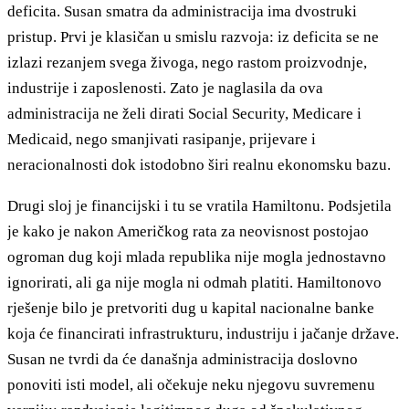
deficita. Susan smatra da administracija ima dvostruki
pristup. Prvi je klasičan u smislu razvoja: iz deficita se ne
izlazi rezanjem svega živoga, nego rastom proizvodnje,
industrije i zaposlenosti. Zato je naglasila da ova
administracija ne želi dirati Social Security, Medicare i
Medicaid, nego smanjivati rasipanje, prijevare i
neracionalnosti dok istodobno širi realnu ekonomsku bazu.
Drugi sloj je financijski i tu se vratila Hamiltonu. Podsjetila
je kako je nakon Američkog rata za neovisnost postojao
ogroman dug koji mlada republika nije mogla jednostavno
ignorirati, ali ga nije mogla ni odmah platiti. Hamiltonovo
rješenje bilo je pretvoriti dug u kapital nacionalne banke
koja će financirati infrastrukturu, industriju i jačanje države.
Susan ne tvrdi da će današnja administracija doslovno
ponoviti isti model, ali očekuje neku njegovu suvremenu