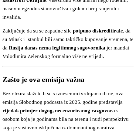
katastrofi Ukrajine
: višestruko više umrlih nego rođenih,
masovni egzodus stanovništva i golemi broj ranjenih i
invalida.
Zaključuje da su se zapadne sile
potpuno diskreditirale
, da
su Minsk i Istanbul bili samo taktičko kupovanje vremena, te
da
Rusija danas nema legitimnog sugovornika
jer mandat
Volodimira Zelenskog formalno više ne vrijedi.
Zašto je ova emisija važna
Bez obzira slažete li se s iznesenim tvrdnjama ili ne, ova
emisija Slobodnog podcasta iz 2025. godine predstavlja
rijedak primjer dugog, necenzuriranog razgovora
s
osobom koja je godinama bila na terenu i nudi perspektivu
koja je sustavno isključena iz dominantnog narativa.