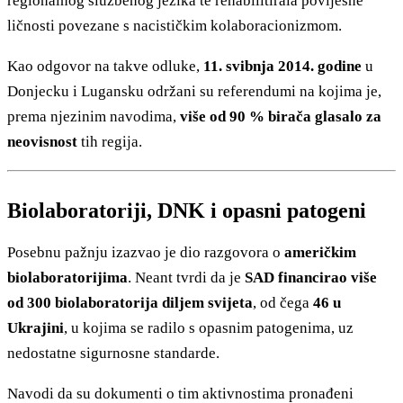
regionalnog službenog jezika te rehabilitirala povijesne
ličnosti povezane s nacističkim kolaboracionizmom.
Kao odgovor na takve odluke,
11. svibnja 2014. godine
u
Donjecku i Lugansku održani su referendumi na kojima je,
prema njezinim navodima,
više od 90 % birača glasalo za
neovisnost
tih regija.
Biolaboratoriji, DNK i opasni patogeni
Posebnu pažnju izazvao je dio razgovora o
američkim
biolaboratorijima
. Neant tvrdi da je
SAD financirao više
od 300 biolaboratorija diljem svijeta
, od čega
46 u
Ukrajini
, u kojima se radilo s opasnim patogenima, uz
nedostatne sigurnosne standarde.
Navodi da su dokumenti o tim aktivnostima pronađeni