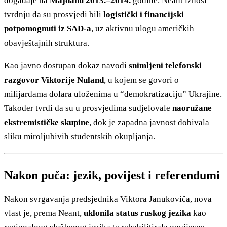
događaje na
Majdanu 2013.–2014.
godine. Neant iznosi
tvrdnju da su prosvjedi bili
logistički i financijski
potpomognuti iz SAD-a
, uz aktivnu ulogu američkih
obavještajnih struktura.
Kao javno dostupan dokaz navodi
snimljeni telefonski
razgovor Viktorije Nuland
, u kojem se govori o
milijardama dolara uloženima u “demokratizaciju” Ukrajine.
Također tvrdi da su u prosvjedima sudjelovale
naoružane
ekstremističke skupine
, dok je zapadna javnost dobivala
sliku miroljubivih studentskih okupljanja.
Nakon puča: jezik, povijest i referendumi
Nakon svrgavanja predsjednika Viktora Janukoviča, nova
vlast je, prema Neant,
uklonila status ruskog jezika
kao