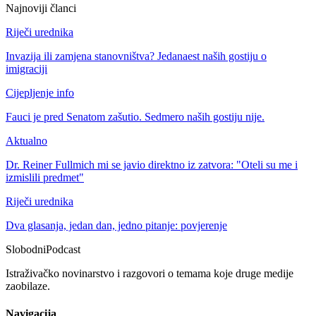
Najnoviji članci
Riječi urednika
Invazija ili zamjena stanovništva? Jedanaest naših gostiju o
imigraciji
Cijepljenje info
Fauci je pred Senatom zašutio. Sedmero naših gostiju nije.
Aktualno
Dr. Reiner Fullmich mi se javio direktno iz zatvora: "Oteli su me i
izmislili predmet"
Riječi urednika
Dva glasanja, jedan dan, jedno pitanje: povjerenje
Slobodni
Podcast
Istraživačko novinarstvo i razgovori o temama koje druge medije
zaobilaze.
Navigacija