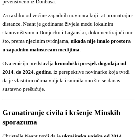
prvenstveno iz Donbasa.
Za razliku od većine zapadnih novinara koji rat promatraju s
distance, Neant je godinama živjela među lokalnim
stanovništvom u Donjecku i Lugansku, dokumentirajući ono
što, prema njezinim tvrdnjama,
nikada nije imalo prostora
u zapadnim mainstream medijima
.
Ova emisija predstavlja
kronološki presjek događaja od
2014. do 2024. godine
, iz perspektive novinarke koja tvrdi
da je vlastitim očima vidjela i snimila ono što se danas
sustavno prešućuje.
Granatiranje civila i kršenje Minskih
sporazuma
Christelle Neant tvrdi da je
ukrajinska vojska od 2014.