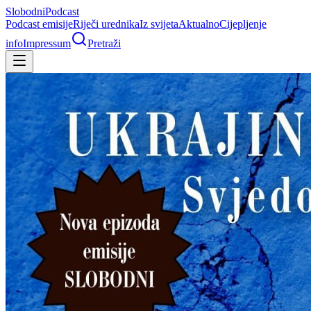
Slobodni
Podcast
Podcast emisije
Riječi urednika
Iz svijeta
Aktualno
Cijepljenje
info
Impressum
Pretraži