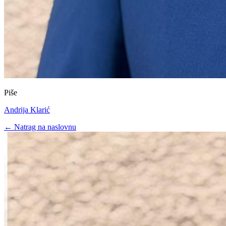
Piše
Andrija Klarić
← Natrag na naslovnu