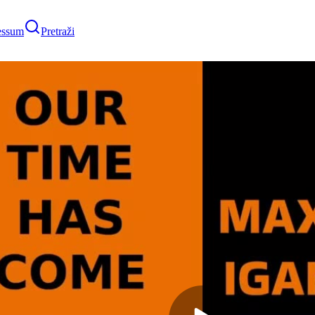
essum
Pretraži