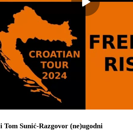
 Tom Sunić-Razgovor (ne)ugodni