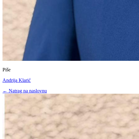
Piše
Andrija Klarić
← Natrag na naslovnu