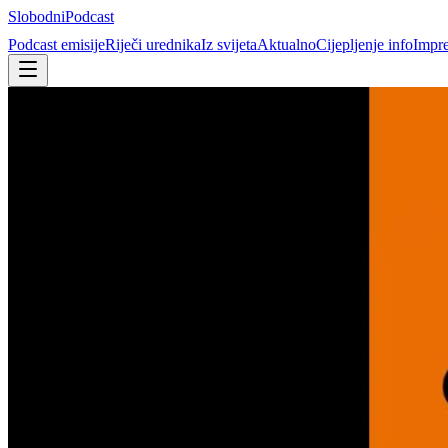
Slobodni
Podcast
Podcast emisije
Riječi urednika
Iz svijeta
Aktualno
Cijepljenje info
Impr