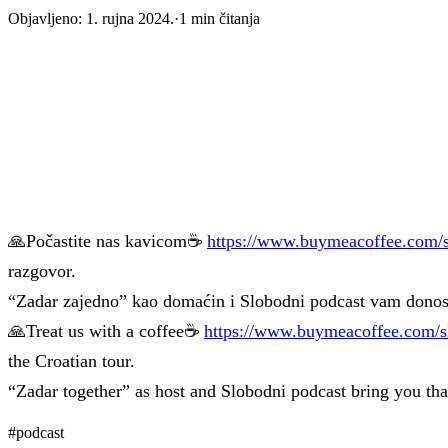
Objavljeno:
1. rujna 2024.
·
1
min čitanja
🙏Počastite nas kavicom☕
https://www.buymeacoffee.com/
razgovor.
“Zadar zajedno” kao domaćin i Slobodni podcast vam donose
🙏Treat us with a coffee☕
https://www.buymeacoffee.com/s
the Croatian tour.
“Zadar together” as host and Slobodni podcast bring you tha
#
podcast