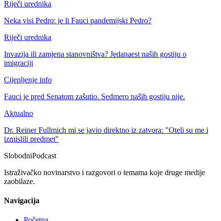
Riječi urednika
Neka visi Pedro: je li Fauci pandemijski Pedro?
Riječi urednika
Invazija ili zamjena stanovništva? Jedanaest naših gostiju o
imigraciji
Cijepljenje info
Fauci je pred Senatom zašutio. Sedmero naših gostiju nije.
Aktualno
Dr. Reiner Fullmich mi se javio direktno iz zatvora: "Oteli su me i
izmislili predmet"
Slobodni
Podcast
Istraživačko novinarstvo i razgovori o temama koje druge medije
zaobilaze.
Navigacija
Početna