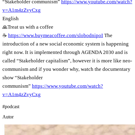
“Stakeholder communism”
https://www.youtube.com/watch?
v=A1m4zZvyCxg
English
🙏Treat us with a coffee
☕
https://www.buymeacoffee.com/slobodnipoI
The
introduction of a new social economic system is happening
right now. It is implemented through AGENDA 2030 and is
called “Stakeholder capitalism”, however it is more like neo-
communism and if you wonder why, watch the documentary
show “Stakeholder
communism”
https://www.youtube.com/watch?
v=A1m4zZvyCxg
#
podcast
Autor