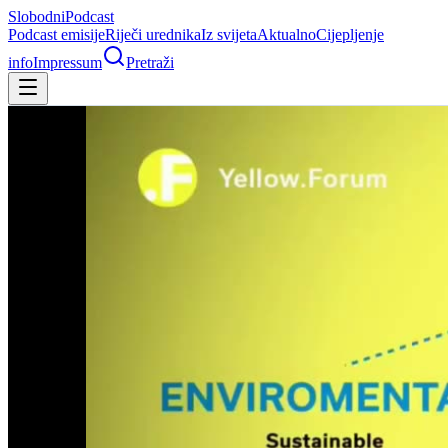
Slobodni
Podcast
Podcast emisije
Riječi urednika
Iz svijeta
Aktualno
Cijepljenje
info
Impressum
Pretraži