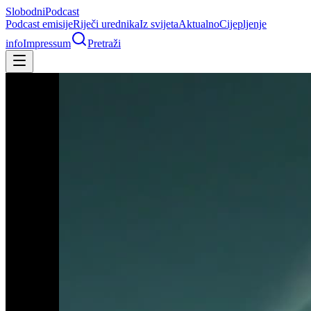
Slobodni
Podcast
Podcast emisije
Riječi urednika
Iz svijeta
Aktualno
Cijepljenje
info
Impressum
Pretraži