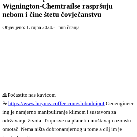
Wignington-Chemtrailse raspršuju
nebom i čine štetu čovječanstvu
Objavljeno:
1. rujna 2024.
·
1
min čitanja
🙏Počastite nas kavicom
☕
https://www.buymeacoffee.com/slobodnipoI
Geoengineer
ing je namjerno manipuliranje klimom i sustavom za
održavanje života. Truju sve na planeti i uništavaju ozonski
omotač. Nema ništa dobronamjernog u tome a cilj im je