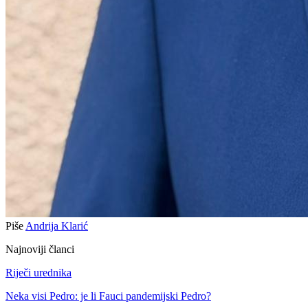
Piše
Andrija Klarić
Najnoviji članci
Riječi urednika
Neka visi Pedro: je li Fauci pandemijski Pedro?