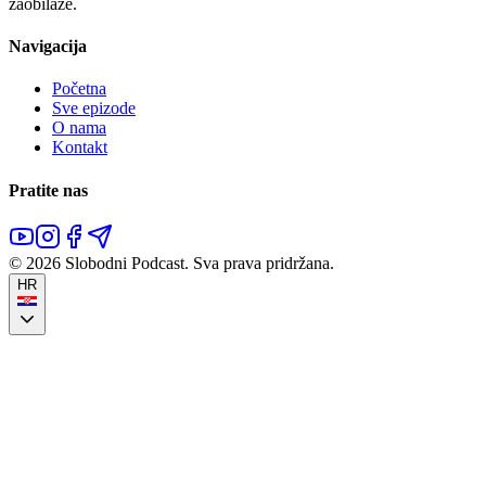
zaobilaze.
Navigacija
Početna
Sve epizode
O nama
Kontakt
Pratite nas
©
2026
Slobodni Podcast.
Sva prava pridržana.
HR