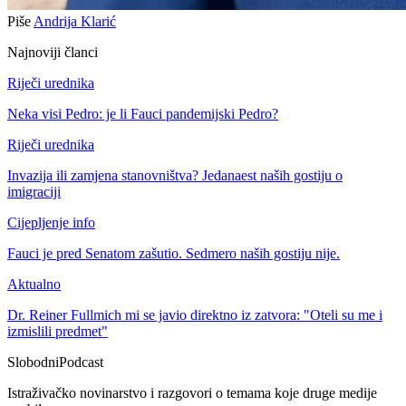
Piše
Andrija Klarić
Najnoviji članci
Riječi urednika
Neka visi Pedro: je li Fauci pandemijski Pedro?
Riječi urednika
Invazija ili zamjena stanovništva? Jedanaest naših gostiju o
imigraciji
Cijepljenje info
Fauci je pred Senatom zašutio. Sedmero naših gostiju nije.
Aktualno
Dr. Reiner Fullmich mi se javio direktno iz zatvora: "Oteli su me i
izmislili predmet"
Slobodni
Podcast
Istraživačko novinarstvo i razgovori o temama koje druge medije