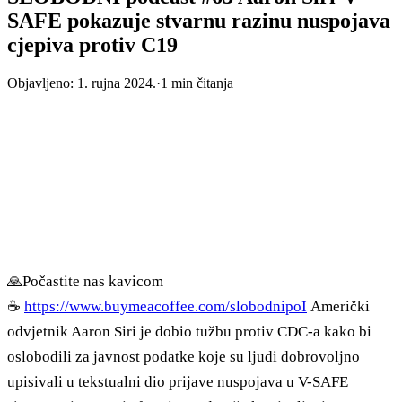
SAFE pokazuje stvarnu razinu nuspojava
cjepiva protiv C19
Objavljeno:
1. rujna 2024.
·
1
min čitanja
🙏Počastite nas kavicom
☕
https://www.buymeacoffee.com/slobodnipoI
Američki
odvjetnik Aaron Siri je dobio tužbu protiv CDC-a kako bi
oslobodili za javnost podatke koje su ljudi dobrovoljno
upisivali u tekstualni dio prijave nuspojava u V-SAFE