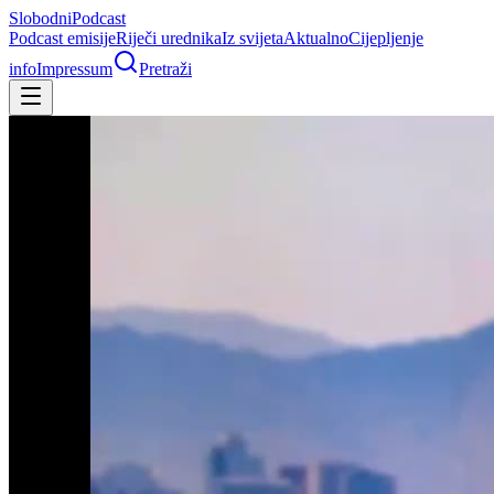
Slobodni
Podcast
Podcast emisije
Riječi urednika
Iz svijeta
Aktualno
Cijepljenje
info
Impressum
Pretraži