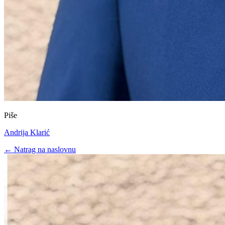
Piše
Andrija Klarić
← Natrag na naslovnu