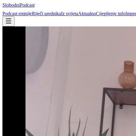
Slobodni
Podcast
Podcast emisije
Riječi urednika
Iz svijeta
Aktualno
Cijepljenje info
Impr