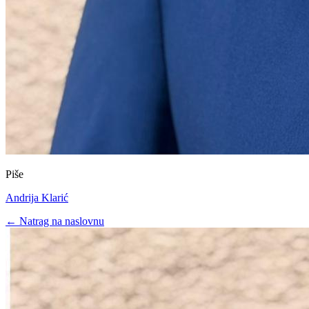
Piše
Andrija Klarić
← Natrag na naslovnu