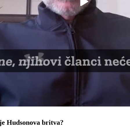
e Hudsonova britva?