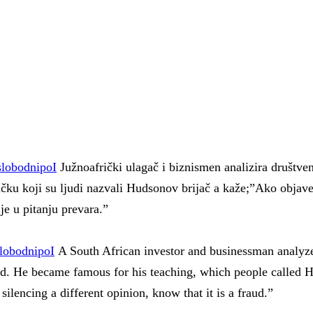
slobodnipoI
Južnoafrički ulagač i biznismen analizira društven
oučku koji su ljudi nazvali Hudsonov brijač a kaže;”Ako objav
je u pitanju prevara.”
lobodnipoI
A South African investor and businessman analyzes
ld. He became famous for his teaching, which people called Hu
silencing a different opinion, know that it is a fraud.”