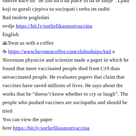
radove kaće da “ne zna da li da plače ili da se smije”. Ljudi
koji su gurali cjepiva su sociopati i treba im suditi
Rad možete pogledati
ovdje
https://bit.ly/sorliefikasnostvaccina
English
🙏Treat us with a coffee
☕
https://www.buymeacoffee.com/slobodnipoAnd
a
Slovenian physicist and scientist made a paper in which he
found that more vaccinated people died from C19 than
unvaccinated people. He evaluates papers that claim that
vaccines have saved millions of lives. He says about the
works that he “doesn’t know whether to cry or laugh”. The
people who pushed vaccines are sociopaths and should be
tried
You can view the paper
here
https://bit.ly/sorliefikasnostvaccina