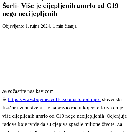
Šorli- Više je cijepljenih umrlo od C19
nego necijepljenih
Objavljeno:
1. rujna 2024.
·
1
min čitanja
🙏Počastite nas kavicom
☕
https://www.buymeacoffee.com/slobodnipoI
slovenski
fizičar i znanstvenik je napravio rad u kojem otkriva da je
više cijepljenih umrlo od C19 nego necijepljenih. Ocjenjuje
radove koje tvrde da su cjepiva spasile milione živote. Za