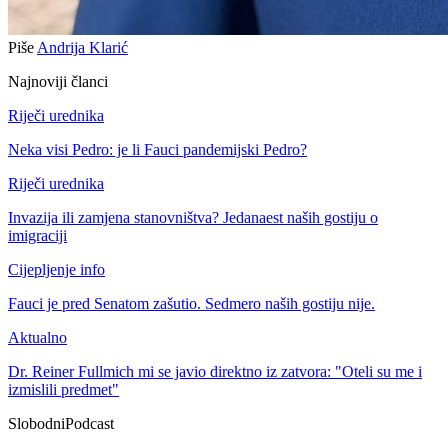
Piše
Andrija Klarić
Najnoviji članci
Riječi urednika
Neka visi Pedro: je li Fauci pandemijski Pedro?
Riječi urednika
Invazija ili zamjena stanovništva? Jedanaest naših gostiju o
imigraciji
Cijepljenje info
Fauci je pred Senatom zašutio. Sedmero naših gostiju nije.
Aktualno
Dr. Reiner Fullmich mi se javio direktno iz zatvora: "Oteli su me i
izmislili predmet"
Slobodni
Podcast