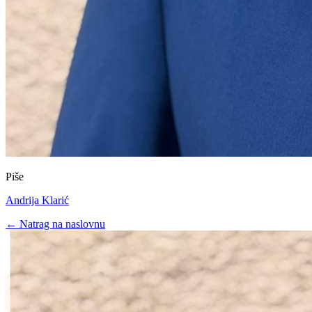
Piše
Andrija Klarić
← Natrag na naslovnu