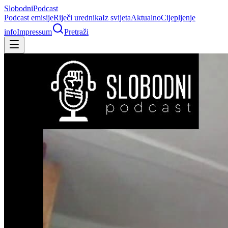
Slobodni
Podcast
Podcast emisije
Riječi urednika
Iz svijeta
Aktualno
Cijepljenje
info
Impressum
Pretraži