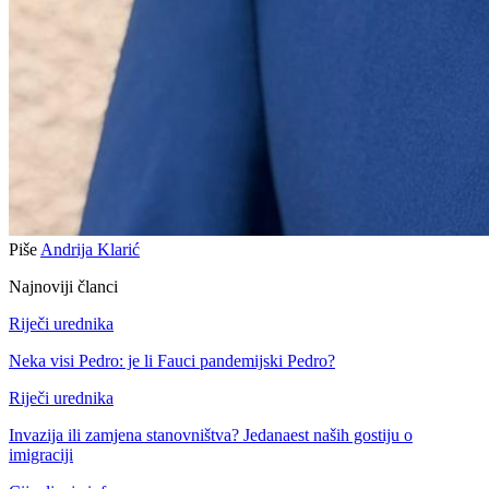
Piše
Andrija Klarić
Najnoviji članci
Riječi urednika
Neka visi Pedro: je li Fauci pandemijski Pedro?
Riječi urednika
Invazija ili zamjena stanovništva? Jedanaest naših gostiju o
imigraciji