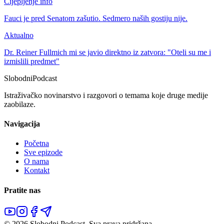
Cijepljenje info
Fauci je pred Senatom zašutio. Sedmero naših gostiju nije.
Aktualno
Dr. Reiner Fullmich mi se javio direktno iz zatvora: "Oteli su me i
izmislili predmet"
Slobodni
Podcast
Istraživačko novinarstvo i razgovori o temama koje druge medije
zaobilaze.
Navigacija
Početna
Sve epizode
O nama
Kontakt
Pratite nas
©
2026
Slobodni Podcast.
Sva prava pridržana.