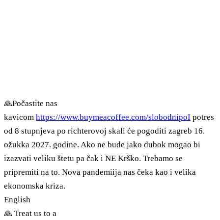
🙏Počastite nas
kavicom
https://www.buymeacoffee.com/slobodnipoI
potres
od 8 stupnjeva po richterovoj skali će pogoditi zagreb 16.
ožukka 2027. godine. Ako ne bude jako dubok mogao bi
izazvati veliku štetu pa čak i NE Krško. Trebamo se
pripremiti na to. Nova pandemiija nas čeka kao i velika
ekonomska kriza.
English
🙏 Treat us to a