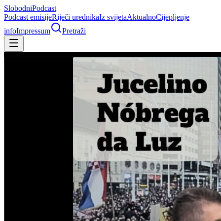
Slobodni
Podcast
Podcast emisije
Riječi urednika
Iz svijeta
Aktualno
Cijepljenje
info
Impressum
Pretraži