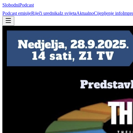
Slobodni
Podcast
Podcast emisije
Riječi urednika
Iz svijeta
Aktualno
Cijepljenje info
Impr