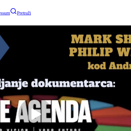
essum
Pretraži