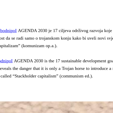
obodnipoI
AGENDA 2030 je 17 ciljeva održivog razvoja koje j
ost da se radi samo o trojanskom konju kako bi uveli novi sv
apitalizam” (komunizam op.a.).
odnipoI
AGENDA 2030 is the 17 sustainable development goals 
veals the danger that it is only a Trojan horse to introduce 
s called “Stackholder capitalism” (communism ed.).