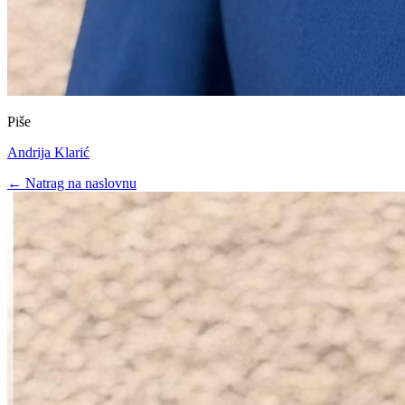
Piše
Andrija Klarić
← Natrag na naslovnu