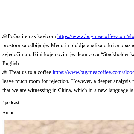
🙏Počastite nas kavicom
https://www.buymeacoffee.com/sl
prostora za odbijanje. Međutim dublja analiza otkriva opasn
svjedočimu u Kini koje novim jezikom zovu “Stackholder k
English
🙏 Treat us to a coffee
https://www.buymeacoffee.com/slob
leave much room for rejection. However, a deeper analysis re
that we are witnessing in China, which in a new language i
#
podcast
Autor