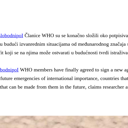
slobodnipoI
Članice WHO su se konačno složili oko potpisivan
u budući izvanrednim situacijama od međunarodnog značaja su
t koji se na njima može ostvarati u budućnosti tvrdi istraživ
obodnipoI
WHO members have finally agreed to sign a new agre
future emergencies of international importance, countries th
s that can be made from them in the future, claims researcher