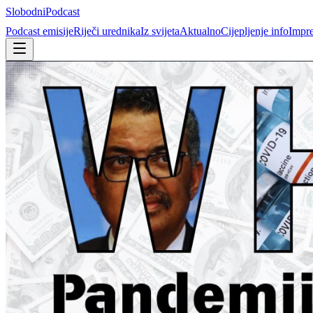
Slobodni
Podcast
Podcast emisije
Riječi urednika
Iz svijeta
Aktualno
Cijepljenje info
Impr