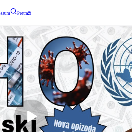
essum
Pretraži