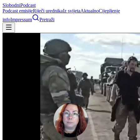
Slobodni
Podcast
Podcast emisije
Riječi urednika
Iz svijeta
Aktualno
Cijepljenje
info
Impressum
Pretraži