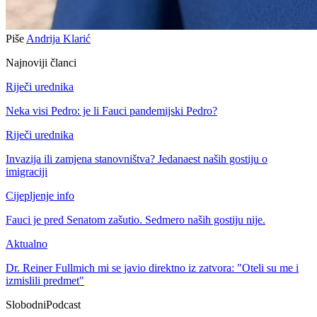
Piše
Andrija Klarić
Najnoviji članci
Riječi urednika
Neka visi Pedro: je li Fauci pandemijski Pedro?
Riječi urednika
Invazija ili zamjena stanovništva? Jedanaest naših gostiju o
imigraciji
Cijepljenje info
Fauci je pred Senatom zašutio. Sedmero naših gostiju nije.
Aktualno
Dr. Reiner Fullmich mi se javio direktno iz zatvora: "Oteli su me i
izmislili predmet"
Slobodni
Podcast