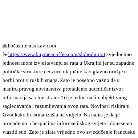
🙏Počastite nas kavicom
☕
https://www.buymeacoffee.com/slobodnipoI
svjedočimo
jednostranom izvještavanju sa rata u Ukrajini jer su zapadne
političke strukture cenzuru uključile kao glavno oružje u
borbi protiv ruskih snaga. Zato je posebno važno da u
maniru pravog novinarstva pronađemo autentičar izvor
informacija sa obje strane. To je jedini način objektivnog
sagledavanja i razumijevanja ovog rata. Novinari riskiraju
život kako bi istina izašla na vidjelo. Na nama je da je
pronađemo u bespućima informacijskog svijeta i donesemo
vlastiti sud. Zato je zlata vrijedno ovo svjedočenje francuske