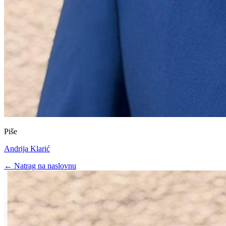
Piše
Andrija Klarić
← Natrag na naslovnu