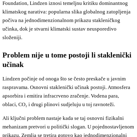
Foundation, Lindzen iznosi temeljnu kritiku dominantnog
klimatskog narativa: popularna slika globalnog zatopljenja
počiva na jednodimenzionalnom prikazu stakleničkog
učinka, dok je stvarni klimatski sustav neusporedivo
složeniji.
Problem nije u tome postoji li staklenički
učinak
Lindzen počinje od onoga što se često preskače u javnim
raspravama. Osnovni staklenički učinak postoji. Atmosfera
apsorbira i emitira infracrveno zračenje. Vodena para,
oblaci, CO₂ i drugi plinovi sudjeluju u toj ravnoteži.
Ali ključni problem nastaje kada se taj osnovni fizikalni
mehanizam pretvori u politički slogan. U pojednostavljenom
prikazu, Zemlja se tretira gotovo kao jednodimenzionalni