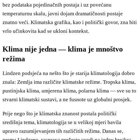
bez podataka pojedinačnih postaja i uz povećanu
temperaturnu skalu, javni dojam dramatičnosti postaje
znatno veći. Klimatska grafika, kao i politički govor, zna biti
vrlo učinkovita kad se ukloni kontekst.
Klima nije jedna — klima je mnoštvo
režima
Lindzen podsjeća na nešto što je starija klimatologija dobro
znala: Zemlja ima različite klimatske režime. Tropska klima,
pustinjska klima, umjerena klima, polarna klima — sve su to
stvarni klimatski sustavi, a ne fusnote uz globalni prosjek.
Prije nego što je klimatska znanost postala politički
središnja tema, klimatologija se u velikoj mjeri bavila
upravo razumijevanjem tih različitih režima. Danas se,
prema Lindzenu, rasprava prečesto svodi na jednu brojku: