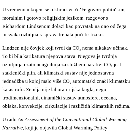
U vremenu u kojem se o klimi sve češće govori političkim,
moralnim i gotovo religijskim jezikom, razgovor s
Richardom Lindzenom dolazi kao povratak na ono od čega
bi svaka ozbiljna rasprava trebala početi: fiziku.
Lindzen nije čovjek koji tvrdi da CO₂ nema nikakav učinak.
To bi bila karikatura njegova stava. Njegova je tvrdnja
ozbiljnija i zato neugodnija za službeni narativ: CO₂ jest
staklenički plin, ali klimatski sustav nije jednostavna
jednadžba u kojoj malo više CO₂ automatski znači klimatsku
katastrofu. Zemlja nije laboratorijska kugla, nego
trodimenzionalni, dinamički sustav atmosfere, oceana,
oblaka, konvekcije, cirkulacije i različitih klimatskih režima.
U radu
An Assessment of the Conventional Global Warming
Narrative
, koji je objavila Global Warming Policy