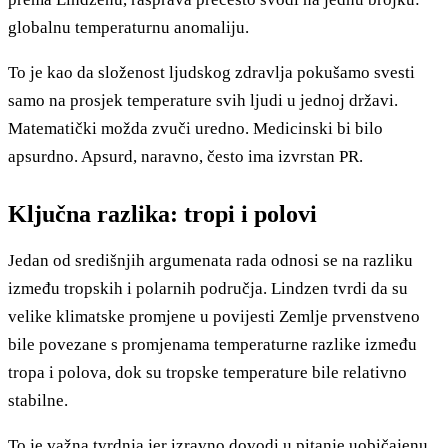
globalnu temperaturnu anomaliju.
To je kao da složenost ljudskog zdravlja pokušamo svesti
samo na prosjek temperature svih ljudi u jednoj državi.
Matematički možda zvuči uredno. Medicinski bi bilo
apsurdno. Apsurd, naravno, često ima izvrstan PR.
Ključna razlika: tropi i polovi
Jedan od središnjih argumenata rada odnosi se na razliku
između tropskih i polarnih područja. Lindzen tvrdi da su
velike klimatske promjene u povijesti Zemlje prvenstveno
bile povezane s promjenama temperaturne razlike između
tropa i polova, dok su tropske temperature bile relativno
stabilne.
To je važna tvrdnja jer izravno dovodi u pitanje uobičajenu