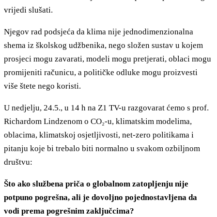
vrijedi slušati.
Njegov rad podsjeća da klima nije jednodimenzionalna
shema iz školskog udžbenika, nego složen sustav u kojem
prosjeci mogu zavarati, modeli mogu pretjerati, oblaci mogu
promijeniti računicu, a političke odluke mogu proizvesti
više štete nego koristi.
U nedjelju, 24.5., u 14 h na Z1 TV-u razgovarat ćemo s prof.
Richardom Lindzenom o CO₂-u, klimatskim modelima,
oblacima, klimatskoj osjetljivosti, net-zero politikama i
pitanju koje bi trebalo biti normalno u svakom ozbiljnom
društvu:
Što ako službena priča o globalnom zatopljenju nije
potpuno pogrešna, ali je dovoljno pojednostavljena da
vodi prema pogrešnim zaključcima?