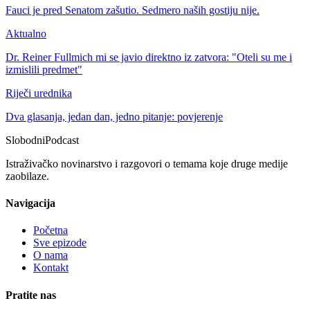
Fauci je pred Senatom zašutio. Sedmero naših gostiju nije.
Aktualno
Dr. Reiner Fullmich mi se javio direktno iz zatvora: "Oteli su me i
izmislili predmet"
Riječi urednika
Dva glasanja, jedan dan, jedno pitanje: povjerenje
Slobodni
Podcast
Istraživačko novinarstvo i razgovori o temama koje druge medije
zaobilaze.
Navigacija
Početna
Sve epizode
O nama
Kontakt
Pratite nas