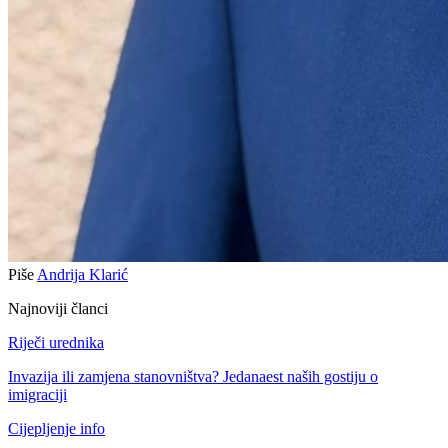
Piše
Andrija Klarić
Najnoviji članci
Riječi urednika
Invazija ili zamjena stanovništva? Jedanaest naših gostiju o
imigraciji
Cijepljenje info