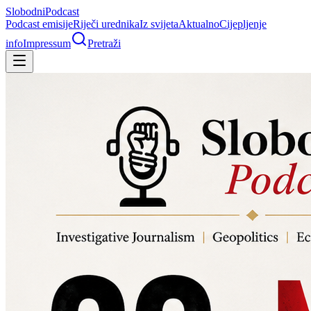
Slobodni
Podcast
Podcast emisije
Riječi urednika
Iz svijeta
Aktualno
Cijepljenje
info
Impressum
Pretraži