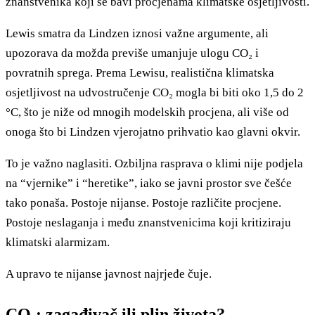
znanstvenika koji se bavi procjenama klimatske osjetljivosti.
Lewis smatra da Lindzen iznosi važne argumente, ali
upozorava da možda previše umanjuje ulogu CO₂ i
povratnih sprega. Prema Lewisu, realistična klimatska
osjetljivost na udvostručenje CO₂ mogla bi biti oko 1,5 do 2
°C, što je niže od mnogih modelskih procjena, ali više od
onoga što bi Lindzen vjerojatno prihvatio kao glavni okvir.
To je važno naglasiti. Ozbiljna rasprava o klimi nije podjela
na “vjernike” i “heretike”, iako se javni prostor sve češće
tako ponaša. Postoje nijanse. Postoje različite procjene.
Postoje neslaganja i među znanstvenicima koji kritiziraju
klimatski alarmizam.
A upravo te nijanse javnost najrjeđe čuje.
CO₂: zagađivač ili plin života?