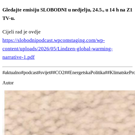
Gledajte emisiju SLOBODNI u nedjelju, 24.5., u 14 h na Z1
TV-u.
Cijeli rad je ovdje
https://slobodnipodcast.wpcomstaging.com/wp-
content/uploads/2026/05/Lindzen-global-warming-
narrative-1.pdf
#
aktualno
#
podcast
#
svijet
#
#CO2
#
#EnergetskaPolitika
#
#KlimatskePr
Autor