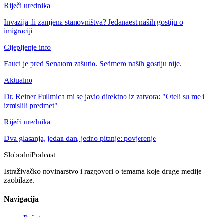
Riječi urednika
Invazija ili zamjena stanovništva? Jedanaest naših gostiju o
imigraciji
Cijepljenje info
Fauci je pred Senatom zašutio. Sedmero naših gostiju nije.
Aktualno
Dr. Reiner Fullmich mi se javio direktno iz zatvora: "Oteli su me i
izmislili predmet"
Riječi urednika
Dva glasanja, jedan dan, jedno pitanje: povjerenje
Slobodni
Podcast
Istraživačko novinarstvo i razgovori o temama koje druge medije
zaobilaze.
Navigacija