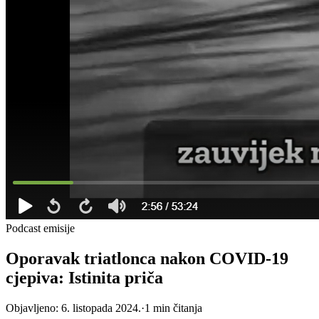
Podcast emisije
Oporavak triatlonca nakon COVID-19
cjepiva: Istinita priča
Objavljeno:
6. listopada 2024.
·
1
min čitanja