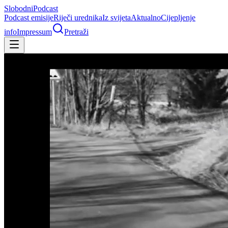
Slobodni
Podcast
Podcast emisije
Riječi urednika
Iz svijeta
Aktualno
Cijepljenje
info
Impressum
Pretraži