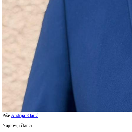
Piše
Andrija Klarić
Najnoviji članci