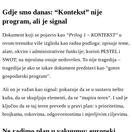
Gdje smo danas: “Kontekst” nije
program, ali je signal
Dokument koji se pojavio kao
“Prilog 1 – KONTEKST”
u
ovom trenutku više izgleda kao radna podloga: opisuje teme,
alate, okvire i administrativne funkcije; koristi PESTEL i
SWOT; na mjestima ostaje nedovršen. To nije tragedija –
tragedija je ako se takav dokument predstavi kao “gotov
gospodarski program”.
Ali on je važan kao signal: pokazuje da se u sustavu nešto
kuha, da se skupljaju elementi, da se “mapira teren”. I sad je
ključno da se taj teren prevede u pravi plan: s prioritetima,
brojkama, rokovima, odgovornostima i mjerljivim ciljevima.
Ne radimo plan u vakuumu: europski