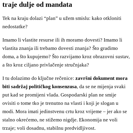
traje dulje od mandata
Tek na kraju dolazi “plan” u užem smislu: kako otkloniti
nedostatke?
Imamo li vlastite resurse ili ih moramo dovesti? Imamo li
vlastita znanja ili trebamo dovesti znanja? Što gradimo
doma, a što kupujemo? Što razvijamo kroz obrazovni sustav,
a što kroz ciljano privlačenje stručnjaka?
I tu dolazimo do ključne rečenice:
završni dokument mora
biti sadržaj političkog konsenzusa
, da se ne mijenja svaki
put kad se promijeni vlada. Gospodarski plan ne smije
ovisiti o tome tko je trenutno na vlasti i koji je slogan u
modi. Mora imati jedinstvenu crtu kroz vrijeme – jer ako se
stalno okrećemo, ne stižemo nigdje. Ekonomija ne voli
trzaje; voli dosadnu, stabilnu predvidljivost.