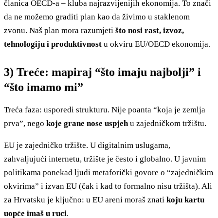
članica OECD-a – kluba najrazvijenijih ekonomija. To znači
da ne možemo graditi plan kao da živimo u staklenom
zvonu. Naš plan mora razumjeti
što nosi rast, izvoz,
tehnologiju i produktivnost
u okviru EU/OECD ekonomija.
3) Treće: mapiraj “što imaju najbolji” i
“što imamo mi”
Treća faza: usporedi strukturu. Nije poanta “koja je zemlja
prva”, nego
koje grane nose uspjeh
u zajedničkom tržištu.
EU je zajedničko tržište. U digitalnim uslugama,
zahvaljujući internetu, tržište je često i globalno. U javnim
politikama ponekad ljudi metaforički govore o “zajedničkim
okvirima” i izvan EU (čak i kad to formalno nisu tržišta). Ali
za Hrvatsku je ključno: u EU areni moraš znati
koju kartu
uopće imaš u ruci
.