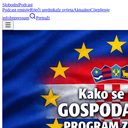
Slobodni
Podcast
Podcast emisije
Riječi urednika
Iz svijeta
Aktualno
Cijepljenje
info
Impressum
Pretraži