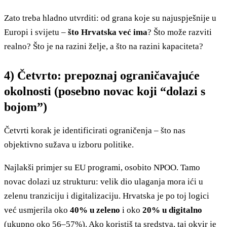
Zato treba hladno utvrditi: od grana koje su najuspješnije u
Europi i svijetu –
što Hrvatska već ima
? Što može razviti
realno? Što je na razini želje, a što na razini kapaciteta?
4) Četvrto: prepoznaj ograničavajuće
okolnosti (posebno novac koji “dolazi s
bojom”)
Četvrti korak je identificirati ograničenja – što nas
objektivno sužava u izboru politike.
Najlakši primjer su EU programi, osobito NPOO. Tamo
novac dolazi uz strukturu: velik dio ulaganja mora ići u
zelenu tranziciju i digitalizaciju. Hrvatska je po toj logici
već usmjerila oko
40% u zeleno
i oko
20% u digitalno
(ukupno oko 56–57%). Ako koristiš ta sredstva, taj okvir je