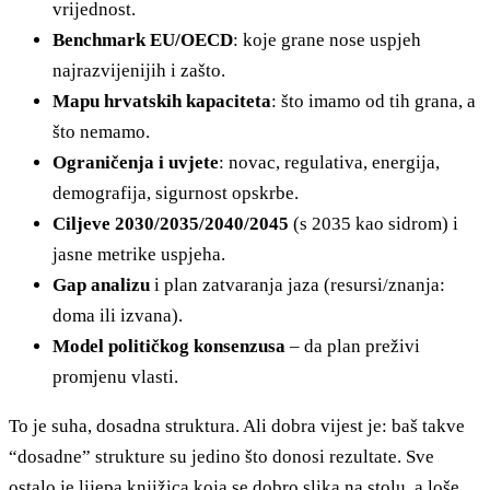
vrijednost.
Benchmark EU/OECD
: koje grane nose uspjeh
najrazvijenijih i zašto.
Mapu hrvatskih kapaciteta
: što imamo od tih grana, a
što nemamo.
Ograničenja i uvjete
: novac, regulativa, energija,
demografija, sigurnost opskrbe.
Ciljeve 2030/2035/2040/2045
(s 2035 kao sidrom) i
jasne metrike uspjeha.
Gap analizu
i plan zatvaranja jaza (resursi/znanja:
doma ili izvana).
Model političkog konsenzusa
– da plan preživi
promjenu vlasti.
To je suha, dosadna struktura. Ali dobra vijest je: baš takve
“dosadne” strukture su jedino što donosi rezultate. Sve
ostalo je lijepa knjižica koja se dobro slika na stolu, a loše