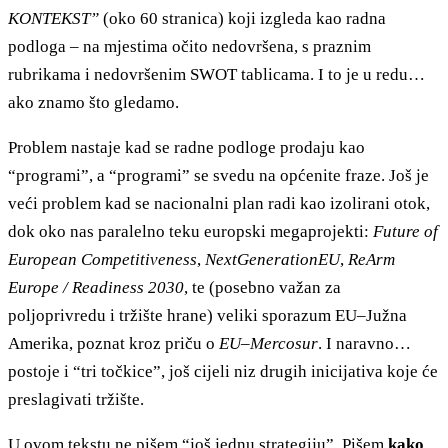
KONTEKST”
(oko 60 stranica) koji izgleda kao radna
podloga – na mjestima očito nedovršena, s praznim
rubrikama i nedovršenim SWOT tablicama. I to je u redu…
ako znamo što gledamo.
Problem nastaje kad se radne podloge prodaju kao
“programi”, a “programi” se svedu na općenite fraze. Još je
veći problem kad se nacionalni plan radi kao izolirani otok,
dok oko nas paralelno teku europski megaprojekti:
Future of
European Competitiveness
,
NextGenerationEU
,
ReArm
Europe / Readiness 2030
, te (posebno važan za
poljoprivredu i tržište hrane) veliki sporazum EU–Južna
Amerika, poznat kroz priču o
EU–Mercosur
. I naravno…
postoje i “tri točkice”, još cijeli niz drugih inicijativa koje će
preslagivati tržište.
U ovom tekstu ne pišem “još jednu strategiju”. Pišem
kako