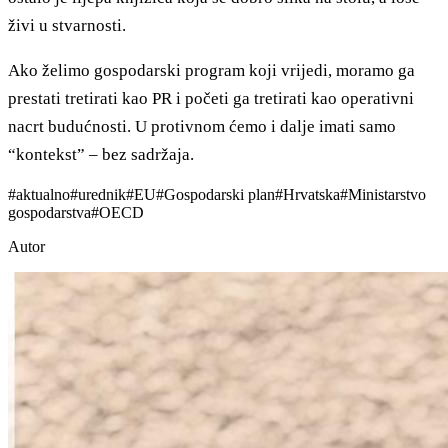
živi u stvarnosti.
Ako želimo gospodarski program koji vrijedi, moramo ga
prestati tretirati kao PR i početi ga tretirati kao operativni
nacrt budućnosti. U protivnom ćemo i dalje imati samo
“kontekst” – bez sadržaja.
#
aktualno
#
urednik
#
EU
#
Gospodarski plan
#
Hrvatska
#
Ministarstvo
gospodarstva
#
OECD
Autor