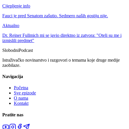
Cijepljenje info
Fauci je pred Senatom zašutio. Sedmero naših gostiju nije.
Aktualno
Dr. Reiner Fullmich mi se javio direktno iz zatvora: "Oteli su me i
izmislili predmet"
Slobodni
Podcast
Istraživačko novinarstvo i razgovori o temama koje druge medije
zaobilaze.
Navigacija
Početna
Sve epizode
O nama
Kontakt
Pratite nas