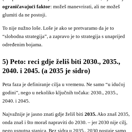
ograničavajući faktor
: možeš manevrirati, ali ne možeš
glumiti da ne postoji.
To nije nužno loše. Loše je ako se pretvaramo da je to
“slobodna strategija”, a zapravo je to strategija s unaprijed
određenim bojama.
5) Peto: reci gdje želiš biti 2030., 2035.,
2040. i 2045. (a 2035 je sidro)
Peta faza je definiranje cilja u vremenu. Ne samo “u idućoj
godini”, nego u nekoliko ključnih točaka: 2030., 2035.,
2040. i 2045.
Najvažnije je jasno znati gdje želiš biti
2035.
Ako znaš 2035,
onda znaš i što moraš napraviti do 2030. – jer 2030 nije cilj,
nego usputna stanica. Bez sidra u 2035., 2030 postaje samo