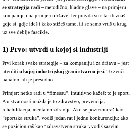
se strategija radi
– metodično, hladne glave – na primjeru
kompanije i na primjeru države. Jer pravila su ista: ili znaš
gdje si, gdje ideš i kako stižeš tamo, ili se samo vrtiš u krug
uz sve deblje fascikle.
1) Prvo: utvrdi u kojoj si industriji
Prvi korak svake strategije – za kompaniju i za državu – jest
utvrditi
u kojoj industrijskoj grani stvarno jesi
. To zvuči
banalno, ali je presudno.
Primjer: netko radi u “fitnessu”. Intuitivno kažeš: to je sport.
A u stvarnosti možda je to zdravstvo, prevencija,
rehabilitacija, mentalno zdravlje. Ako se pozicioniraš kao
“sportska struka”, vodiš jedan rat i jednu konkurenciju; ako
se pozicioniraš kao “zdravstvena struka”, vodiš sasvim