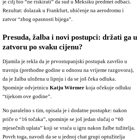
je cilj bio “ne riskirati” da sud u Meksiku predmet odbaci.
Rezultat: dolazak u Frankfurt, uhićenje na aerodromu i
zatvor “zbog opasnosti bijega”.
Presuda, žalba i novi postupci: držati ga u
zatvoru po svaku cijenu?
Djamila je rekla da je prvostupanjski postupak završio u
travnju (prethodne godine u odnosu na vrijeme razgovora),
da je žalba uložena u lipnju i da se još čeka odluka.
Spominje odvjetnicu
Katju Wörmer
koja očekuje odluku
“tijekom ove godine”.
No paralelno s tim, opisala je i dodatne postupke: nakon
priče o “16 točaka”, spominje se još jedan slučaj o “60
mjesečnih uplata” koji se vraća u igru nakon žalbe tužitelja.
Povrh toga, navodi da se u jednoj chat grupi optužitelja