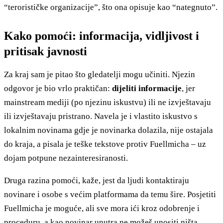
“terorističke organizacije”, što ona opisuje kao “nategnuto”.
Kako pomoći: informacija, vidljivost i
pritisak javnosti
Za kraj sam je pitao što gledatelji mogu učiniti. Njezin
odgovor je bio vrlo praktičan:
dijeliti informacije
, jer
mainstream mediji (po njezinu iskustvu) ili ne izvještavaju
ili izvještavaju pristrano. Navela je i vlastito iskustvo s
lokalnim novinama gdje je novinarka dolazila, nije ostajala
do kraja, a pisala je teške tekstove protiv Fuellmicha – uz
dojam potpune nezainteresiranosti.
Druga razina pomoći, kaže, jest da ljudi kontaktiraju
novinare i osobe s većim platformama da temu šire. Posjetiti
Fuellmicha je moguće, ali sve mora ići kroz odobrenje i
proceduru, a kao novinar unutra ne možeš unositi ništa.