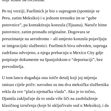
Po toj verziji, Fuellmich je bio s suprugom (spominje se
Peru, zatim Meksiko) i u jednom trenutku im se “gube
putovnice”, pa kontaktiraju konzula (Tijuana). Naruče hitne
putovnice, zatim pronađu originalne. Dogovara se
preuzimanje na aerodromu – ali umjesto konzula pojavljuju
se imigracijski službenici. Fuellmich biva odveden, supruga
zadržana odvojeno, a njega prebacuju u Mexico City gdje
potpisuje dokumente na španjolskom o “deportaciji”, bez
prevoditelja.
U tom lancu događaja ona ističe detalj koji joj mijenja
smisao cijele priče: navodno su mu dva meksička službenika
rekla da sve “plaća njemačka vlada”. Ako je to točno,
Djamila zaključuje da to onda više liči na zaobilaženje
klasičnog izručenja (koje bi uključivalo sud u Meksiku), i da