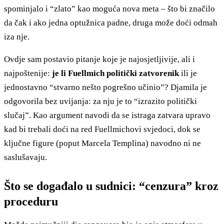
spominjalo i “zlato” kao moguća nova meta – što bi značilo
da čak i ako jedna optužnica padne, druga može doći odmah
iza nje.
Ovdje sam postavio pitanje koje je najosjetljivije, ali i
najpoštenije:
je li Fuellmich politički zatvorenik
ili je
jednostavno “stvarno nešto pogrešno učinio”? Djamila je
odgovorila bez uvijanja: za nju je to “izrazito politički
slučaj”. Kao argument navodi da se istraga zatvara upravo
kad bi trebali doći na red Fuellmichovi svjedoci, dok se
ključne figure (poput Marcela Templina) navodno ni ne
saslušavaju.
Što se događalo u sudnici: “cenzura” kroz
proceduru