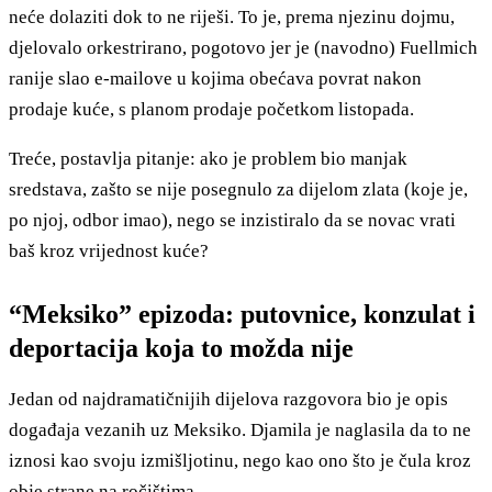
neće dolaziti dok to ne riješi. To je, prema njezinu dojmu,
djelovalo orkestrirano, pogotovo jer je (navodno) Fuellmich
ranije slao e-mailove u kojima obećava povrat nakon
prodaje kuće, s planom prodaje početkom listopada.
Treće, postavlja pitanje: ako je problem bio manjak
sredstava, zašto se nije posegnulo za dijelom zlata (koje je,
po njoj, odbor imao), nego se inzistiralo da se novac vrati
baš kroz vrijednost kuće?
“Meksiko” epizoda: putovnice, konzulat i
deportacija koja to možda nije
Jedan od najdramatičnijih dijelova razgovora bio je opis
događaja vezanih uz Meksiko. Djamila je naglasila da to ne
iznosi kao svoju izmišljotinu, nego kao ono što je čula kroz
obje strane na ročištima.