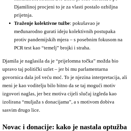
Djamilinoj procjeni to je za vlasti postalo ozbiljna
prijetnja.
Traženje kolektivne tužbe
: pokušavao je
međunarodno gurati ideju kolektivnih postupaka
protiv pandemijskih mjera – s posebnim fokusom na
PCR test kao “temelj” brojki i straha.
Djamila je naglasila da je “prijelomna točka” možda bio
upravo taj politički uzlet – jer bi mu parlamentarna
govornica dala još veću moć. To je njezina interpretacija, ali
meni je kao voditelju bilo bitno da se taj mogući motiv
izgovori naglas, jer bez motiva cijeli slučaj izgleda kao
izolirana “muljaža s donacijama”, a s motivom dobiva
sasvim drugo lice.
Novac i donacije: kako je nastala optužba