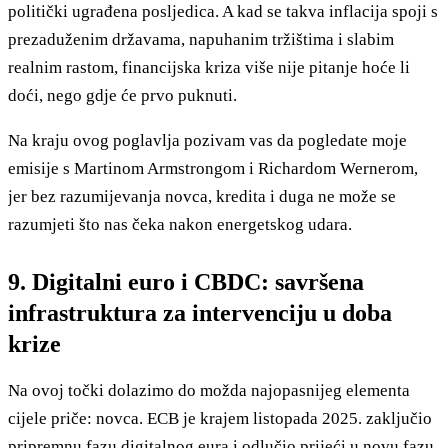
politički ugrađena posljedica. A kad se takva inflacija spoji s
prezaduženim državama, napuhanim tržištima i slabim
realnim rastom, financijska kriza više nije pitanje hoće li
doći, nego gdje će prvo puknuti.
Na kraju ovog poglavlja pozivam vas da pogledate moje
emisije s Martinom Armstrongom i Richardom Wernerom,
jer bez razumijevanja novca, kredita i duga ne može se
razumjeti što nas čeka nakon energetskog udara.
9. Digitalni euro i CBDC: savršena
infrastruktura za intervenciju u doba
krize
Na ovoj točki dolazimo do možda najopasnijeg elementa
cijele priče: novca. ECB je krajem listopada 2025. zaključio
pripremnu fazu digitalnog eura i odlučio prijeći u novu fazu