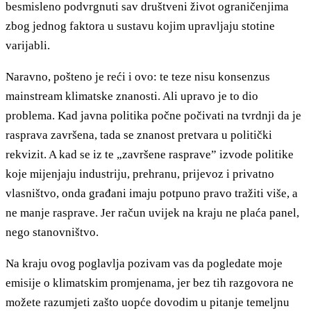
besmisleno podvrgnuti sav društveni život ograničenjima
zbog jednog faktora u sustavu kojim upravljaju stotine
varijabli.
Naravno, pošteno je reći i ovo: te teze nisu konsenzus
mainstream klimatske znanosti. Ali upravo je to dio
problema. Kad javna politika počne počivati na tvrdnji da je
rasprava završena, tada se znanost pretvara u politički
rekvizit. A kad se iz te „završene rasprave” izvode politike
koje mijenjaju industriju, prehranu, prijevoz i privatno
vlasništvo, onda građani imaju potpuno pravo tražiti više, a
ne manje rasprave. Jer račun uvijek na kraju ne plaća panel,
nego stanovništvo.
Na kraju ovog poglavlja pozivam vas da pogledate moje
emisije o klimatskim promjenama, jer bez tih razgovora ne
možete razumjeti zašto uopće dovodim u pitanje temeljnu