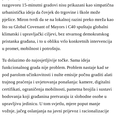
razgovoru 15-minutni gradovi nisu prikazani kao simpatična
urbanistička ideja da čovjek do trgovine i škole može
pješice. Miron tvrdi da se na lokalnoj razini preko mreža kao
što su Global Covenant of Mayors i C40 spuštaju globalni
klimatski i upravljački ciljevi, bez stvarnog demokratskog
pristanka građana, i to u obliku vrlo konkretnih intervencija
u promet, mobilnost i potrošnju.
Tu dolazimo do najosjetljivije točke. Sama ideja
funkcionalnog grada nije problem. Problem nastaje kad se
pod parolom učinkovitosti i nulte emisije počnu graditi alati
trajnog praćenja i uvjetovanja ponašanja: kamere, digitalni
certifikati, ograničenja mobilnosti, pametna brojila i sustavi
bodovanja koji građanina pretvaraju iz slobodne osobe u
upravljivu jedinicu. U tom svjetlu, mjere poput manje
vožnje, jačeg oslanjanja na javni prijevoz i racionalizacije