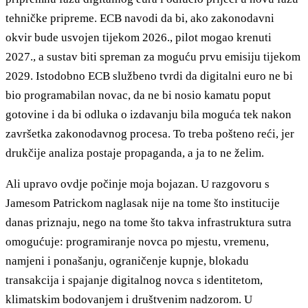
tehničke pripreme. ECB navodi da bi, ako zakonodavni
okvir bude usvojen tijekom 2026., pilot mogao krenuti
2027., a sustav biti spreman za moguću prvu emisiju tijekom
2029. Istodobno ECB službeno tvrdi da digitalni euro ne bi
bio programabilan novac, da ne bi nosio kamatu poput
gotovine i da bi odluka o izdavanju bila moguća tek nakon
završetka zakonodavnog procesa. To treba pošteno reći, jer
drukčije analiza postaje propaganda, a ja to ne želim.
Ali upravo ovdje počinje moja bojazan. U razgovoru s
Jamesom Patrickom naglasak nije na tome što institucije
danas priznaju, nego na tome što takva infrastruktura sutra
omogućuje: programiranje novca po mjestu, vremenu,
namjeni i ponašanju, ograničenje kupnje, blokadu
transakcija i spajanje digitalnog novca s identitetom,
klimatskim bodovanjem i društvenim nadzorom. U