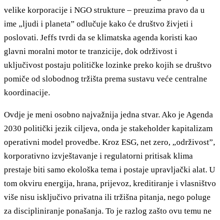
velike korporacije i NGO strukture – preuzima pravo da u
ime „ljudi i planeta” odlučuje kako će društvo živjeti i
poslovati. Jeffs tvrdi da se klimatska agenda koristi kao
glavni moralni motor te tranzicije, dok održivost i
uključivost postaju političke lozinke preko kojih se društvo
pomiče od slobodnog tržišta prema sustavu veće centralne
koordinacije.
Ovdje je meni osobno najvažnija jedna stvar. Ako je Agenda
2030 politički jezik ciljeva, onda je stakeholder kapitalizam
operativni model provedbe. Kroz ESG, net zero, „održivost”,
korporativno izvještavanje i regulatorni pritisak klima
prestaje biti samo ekološka tema i postaje upravljački alat. U
tom okviru energija, hrana, prijevoz, kreditiranje i vlasništvo
više nisu isključivo privatna ili tržišna pitanja, nego poluge
za discipliniranje ponašanja. To je razlog zašto ovu temu ne