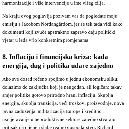
harmonizacije i više intervencije u ime višeg cilja.
Na kraju ovog poglavlja pozivam vas da pogledate moju
emisiju s Jacobom Nordangårdom, jer se tek tada vidi kako
dokumenti koji zvuče apstraktno zapravo daju politički
vjetar u leđa vrlo konkretnim promjenama.
8. Inflacija i financijska kriza: kada
energija, dug i politika udare zajedno
Ako sve dosad rečeno spojimo u jednu ekonomsku sliku,
dolazimo do zaključka koji je neugodan, ali logičan: takav
smjer politike gotovo prirodno hrani inflaciju. Skuplja
energija, skuplja tranzicija, veći troškovi proizvodnje, nova
javna zaduženja, militarizacija Europe i kreditno
usmjeravanje u neproduktivne sektore zajedno stvaraju
pritisak na cijene i slabe realno gospodarstvo. Richard