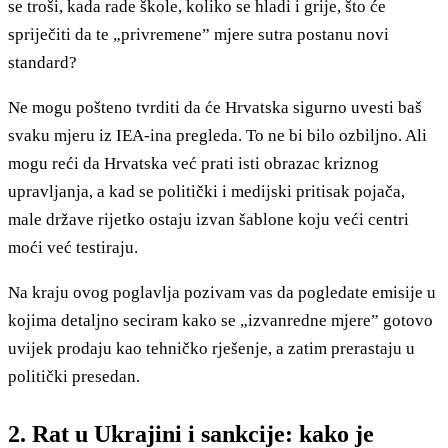
se troši, kada rade škole, koliko se hladi i grije, što će
spriječiti da te „privremene” mjere sutra postanu novi
standard?
Ne mogu pošteno tvrditi da će Hrvatska sigurno uvesti baš
svaku mjeru iz IEA-ina pregleda. To ne bi bilo ozbiljno. Ali
mogu reći da Hrvatska već prati isti obrazac kriznog
upravljanja, a kad se politički i medijski pritisak pojača,
male države rijetko ostaju izvan šablone koju veći centri
moći već testiraju.
Na kraju ovog poglavlja pozivam vas da pogledate emisije u
kojima detaljno seciram kako se „izvanredne mjere” gotovo
uvijek prodaju kao tehničko rješenje, a zatim prerastaju u
politički presedan.
2. Rat u Ukrajini i sankcije: kako je