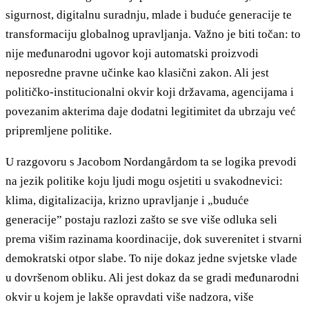
sigurnost, digitalnu suradnju, mlade i buduće generacije te
transformaciju globalnog upravljanja. Važno je biti točan: to
nije međunarodni ugovor koji automatski proizvodi
neposredne pravne učinke kao klasični zakon. Ali jest
političko-institucionalni okvir koji državama, agencijama i
povezanim akterima daje dodatni legitimitet da ubrzaju već
pripremljene politike.
U razgovoru s Jacobom Nordangårdom ta se logika prevodi
na jezik politike koju ljudi mogu osjetiti u svakodnevici:
klima, digitalizacija, krizno upravljanje i „buduće
generacije” postaju razlozi zašto se sve više odluka seli
prema višim razinama koordinacije, dok suverenitet i stvarni
demokratski otpor slabe. To nije dokaz jedne svjetske vlade
u dovršenom obliku. Ali jest dokaz da se gradi međunarodni
okvir u kojem je lakše opravdati više nadzora, više