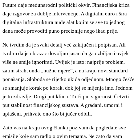
Future daje međunarodni politički okvir. Financijska kriza
daje izgovor za dublje intervencije. A digitalni euro i šira
digitalna infrastruktura nude alat kojim se sve to jednog
dana može provoditi puno preciznije nego ikad prije.
Ne tvrdim da je svaki detalj već zaključen i potpisan. Ali
tvrdim da je obrazac dovoljno jasan da ga ozbiljan čovjek
više ne smije ignorirati. Uvijek je isto: najprije problem,
zatim strah, onda „nužne mjere”, a na kraju novi standard
ponašanja. Sloboda se rijetko ukida odjednom. Mnogo češće
se smanjuje korak po korak, dok joj se mijenja ime. Jednom
je to zdravlje. Drugi put klima. Treći put sigurnost. Četvrti
put stabilnost financijskog sustava. A građani, umorni i
uplašeni, prihvate ono što bi jučer odbili.
Zato vas na kraju ovog članka pozivam da pogledate sve
emisije koje sam radio o ovim temama. Ne zato da vam