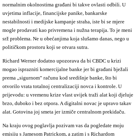
normalnim okolnostima građani bi takve ovlasti odbili. U
uvjetima inflacije, financijske panike, bankarske
nestabilnosti i medijske kampanje straha, iste bi se mjere
mogle prodavati kao privremena i nužna terapija. To je meni
srž problema. Ne u obećanjima koja slušamo danas, nego u
političkom prostoru koji se otvara sutra.
Richard Werner dodatno upozorava da bi CBDC u krizi
mogao isprazniti komercijalne banke jer bi građani bježali
prema „sigurnom” računu kod središnje banke, što bi
otvorilo vrata totalnoj centralizaciji novca i kontrole. U
prijevodu: u vremenu krize vlast uvijek traži alat koji djeluje
brzo, duboko i bez otpora. A digitalni novac je upravo takav
alat. Gotovina joj smeta jer izmiče centralnom prekidaču.
Na kraju ovog poglavlja pozivam vas da pogledate moju
emisiju s Jamesom Patrickom, a zatim i s Richardom