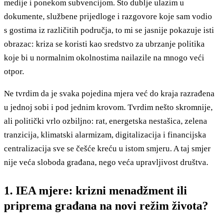
medije i ponekom subvencijom. Što dublje ulazim u
dokumente, službene prijedloge i razgovore koje sam vodio
s gostima iz različitih područja, to mi se jasnije pokazuje isti
obrazac: kriza se koristi kao sredstvo za ubrzanje politika
koje bi u normalnim okolnostima nailazile na mnogo veći
otpor.
Ne tvrdim da je svaka pojedina mjera već do kraja razrađena
u jednoj sobi i pod jednim krovom. Tvrdim nešto skromnije,
ali politički vrlo ozbiljno: rat, energetska nestašica, zelena
tranzicija, klimatski alarmizam, digitalizacija i financijska
centralizacija sve se češće kreću u istom smjeru. A taj smjer
nije veća sloboda građana, nego veća upravljivost društva.
1. IEA mjere: krizni menadžment ili
priprema građana na novi režim života?