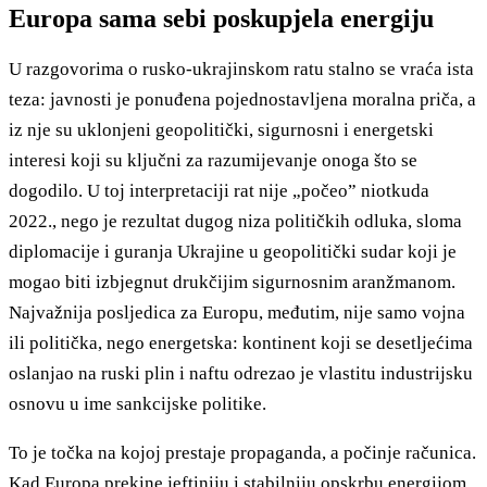
Europa sama sebi poskupjela energiju
U razgovorima o rusko-ukrajinskom ratu stalno se vraća ista
teza: javnosti je ponuđena pojednostavljena moralna priča, a
iz nje su uklonjeni geopolitički, sigurnosni i energetski
interesi koji su ključni za razumijevanje onoga što se
dogodilo. U toj interpretaciji rat nije „počeo” niotkuda
2022., nego je rezultat dugog niza političkih odluka, sloma
diplomacije i guranja Ukrajine u geopolitički sudar koji je
mogao biti izbjegnut drukčijim sigurnosnim aranžmanom.
Najvažnija posljedica za Europu, međutim, nije samo vojna
ili politička, nego energetska: kontinent koji se desetljećima
oslanjao na ruski plin i naftu odrezao je vlastitu industrijsku
osnovu u ime sankcijske politike.
To je točka na kojoj prestaje propaganda, a počinje računica.
Kad Europa prekine jeftiniju i stabilniju opskrbu energijom,