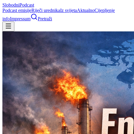
Slobodni
Podcast
Podcast emisije
Riječi urednika
Iz svijeta
Aktualno
Cijepljenje
info
Impressum
Pretraži