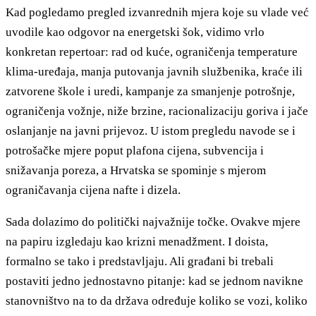
Kad pogledamo pregled izvanrednih mjera koje su vlade već
uvodile kao odgovor na energetski šok, vidimo vrlo
konkretan repertoar: rad od kuće, ograničenja temperature
klima-uređaja, manja putovanja javnih službenika, kraće ili
zatvorene škole i uredi, kampanje za smanjenje potrošnje,
ograničenja vožnje, niže brzine, racionalizaciju goriva i jače
oslanjanje na javni prijevoz. U istom pregledu navode se i
potrošačke mjere poput plafona cijena, subvencija i
snižavanja poreza, a Hrvatska se spominje s mjerom
ograničavanja cijena nafte i dizela.
Sada dolazimo do politički najvažnije točke. Ovakve mjere
na papiru izgledaju kao krizni menadžment. I doista,
formalno se tako i predstavljaju. Ali građani bi trebali
postaviti jedno jednostavno pitanje: kad se jednom navikne
stanovništvo na to da država određuje koliko se vozi, koliko