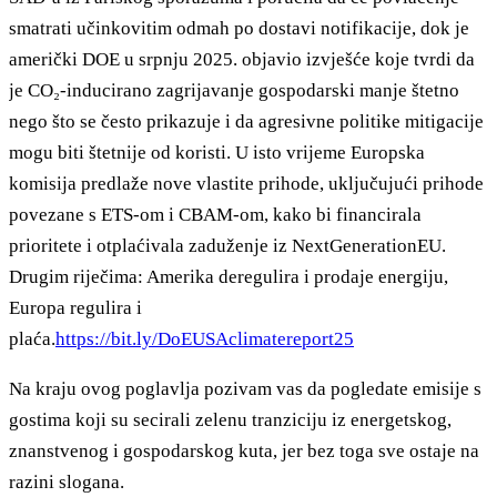
smatrati učinkovitim odmah po dostavi notifikacije, dok je
američki DOE u srpnju 2025. objavio izvješće koje tvrdi da
je CO₂-inducirano zagrijavanje gospodarski manje štetno
nego što se često prikazuje i da agresivne politike mitigacije
mogu biti štetnije od koristi. U isto vrijeme Europska
komisija predlaže nove vlastite prihode, uključujući prihode
povezane s ETS-om i CBAM-om, kako bi financirala
prioritete i otplaćivala zaduženje iz NextGenerationEU.
Drugim riječima: Amerika deregulira i prodaje energiju,
Europa regulira i
plaća.
https://bit.ly/DoEUSAclimatereport25
Na kraju ovog poglavlja pozivam vas da pogledate emisije s
gostima koji su secirali zelenu tranziciju iz energetskog,
znanstvenog i gospodarskog kuta, jer bez toga sve ostaje na
razini slogana.