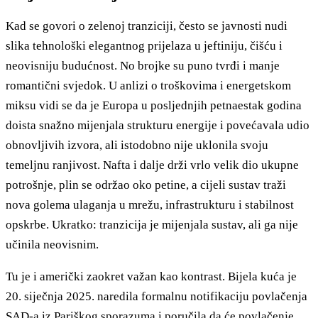
Kad se govori o zelenoj tranziciji, često se javnosti nudi
slika tehnološki elegantnog prijelaza u jeftiniju, čišću i
neovisniju budućnost. No brojke su puno tvrđi i manje
romantični svjedok. U anlizi o troškovima i energetskom
miksu vidi se da je Europa u posljednjih petnaestak godina
doista snažno mijenjala strukturu energije i povećavala udio
obnovljivih izvora, ali istodobno nije uklonila svoju
temeljnu ranjivost. Nafta i dalje drži vrlo velik dio ukupne
potrošnje, plin se održao oko petine, a cijeli sustav traži
nova golema ulaganja u mrežu, infrastrukturu i stabilnost
opskrbe. Ukratko: tranzicija je mijenjala sustav, ali ga nije
učinila neovisnim.
Tu je i američki zaokret važan kao kontrast. Bijela kuća je
20. siječnja 2025. naredila formalnu notifikaciju povlačenja
SAD-a iz Pariškog sporazuma i poručila da će povlačenje