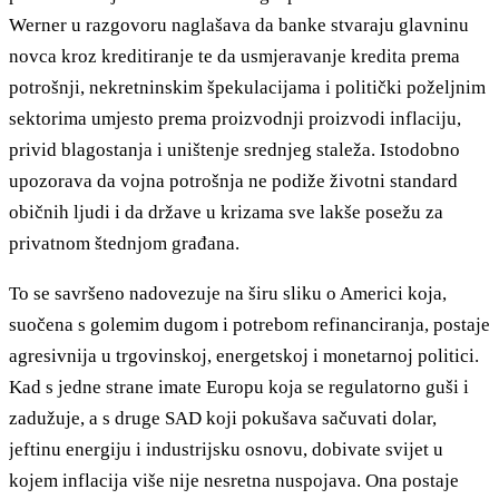
Werner u razgovoru naglašava da banke stvaraju glavninu
novca kroz kreditiranje te da usmjeravanje kredita prema
potrošnji, nekretninskim špekulacijama i politički poželjnim
sektorima umjesto prema proizvodnji proizvodi inflaciju,
privid blagostanja i uništenje srednjeg staleža. Istodobno
upozorava da vojna potrošnja ne podiže životni standard
običnih ljudi i da države u krizama sve lakše posežu za
privatnom štednjom građana.
To se savršeno nadovezuje na širu sliku o Americi koja,
suočena s golemim dugom i potrebom refinanciranja, postaje
agresivnija u trgovinskoj, energetskoj i monetarnoj politici.
Kad s jedne strane imate Europu koja se regulatorno guši i
zadužuje, a s druge SAD koji pokušava sačuvati dolar,
jeftinu energiju i industrijsku osnovu, dobivate svijet u
kojem inflacija više nije nesretna nuspojava. Ona postaje